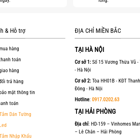
ngay.
lòng.
h & Hỗ trợ
ĐỊA CHỈ MIỀN BẮC
mua hàng
TẠI HÀ NỘI
thanh toán
Cơ sở 1:
Số 15 Vương Thừa Vũ -
- Hà Nội
giao hàng
Cơ sở 2:
Tòa HH01B - KĐT Thanh
đổi trả hàng
Đông - Hà Nội
bảo mật thông tin
Hotline
:
0917.0202.63
hanh toán
TẠI HẢI PHÒNG
Tắm Dán Tường
Địa chỉ
: HD-159 – Vinhomes Mar
Led
– Lê Chân – Hải Phòng
Tắm Nhập Khẩu