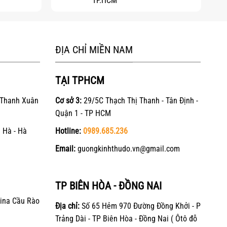
TP.HCM
ĐỊA CHỈ MIỀN NAM
TẠI TPHCM
 Thanh Xuân
Cơ sở 3:
29/5C Thạch Thị Thanh - Tân Định -
Quận 1 - TP HCM
 Hà - Hà
Hotline:
0989.685.236
Email:
guongkinhthudo.vn@gmail.com
TP BIÊN HÒA - ĐỒNG NAI
ina Cầu Rào
Địa chỉ:
Số 65 Hẻm 970 Đường Đồng Khởi - P
Trảng Dài - TP Biên Hòa - Đồng Nai ( Ôtô đỗ