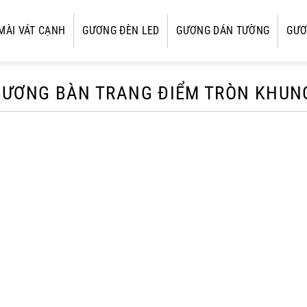
MÀI VÁT CẠNH
GƯƠNG ĐÈN LED
GƯƠNG DÁN TƯỜNG
GƯƠ
GƯƠNG BÀN TRANG ĐIỂM TRÒN KHUN