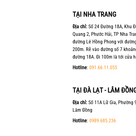
TẠI NHA TRANG
Địa chỉ:
Số 24 Đường 18A, Khu Đ
Quang 2, Phước Hải, TP Nha Tra
đường Lê Hồng Phong với đường 
200m. Rẽ vào đường số 7 khoản
đường 18A. Đi 100m là tới cửa h
Hotline
:
091.66.11.055
TẠI ĐÀ LẠT - LÂM ĐỒN
Địa chỉ:
Số 11A Lữ Gia, Phường 9
Lâm Đồng
Hotline
:
0989.685.236