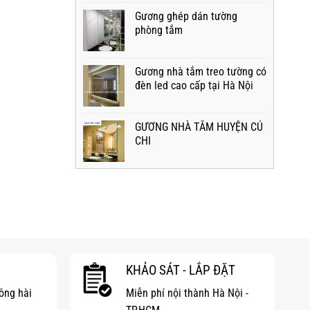
Gương ghép dán tường
phòng tắm
Gương nhà tắm treo tường có
đèn led cao cấp tại Hà Nội
GƯƠNG NHÀ TẮM HUYỆN CỦ
CHI
KHẢO SÁT - LẮP ĐẶT
hông hài
Miễn phí nội thành Hà Nội -