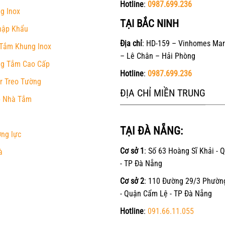
Hotline
:
0987.699.236
g Inox
TẠI BẮC NINH
hập Khẩu
Địa chỉ
: HD-159 – Vinhomes Mar
Tắm Khung Inox
– Lê Chân – Hải Phòng
g Tắm Cao Cấp
Hotline
:
0987.699.236
r Treo Tường
ĐỊA CHỈ MIỀN TRUNG
 Nhà Tắm
TẠI ĐÀ NẴNG:
ờng lực
Cơ sở 1
: Số 63 Hoàng Sĩ Khải - 
à
- TP Đà Nẵng
Cơ sở 2
: 110 Đường 29/3 Phườn
- Quận Cẩm Lệ - TP Đà Nẵng
Hotline
:
091.66.11.055