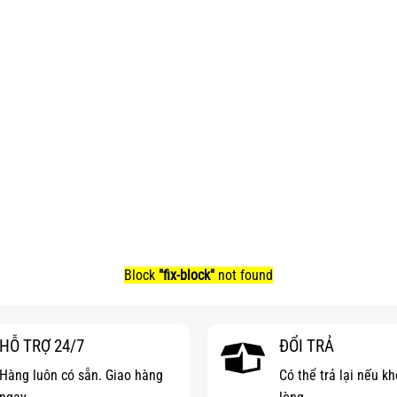
Block
"fix-block"
not found
HỖ TRỢ 24/7
ĐỔI TRẢ
Hàng luôn có sẵn. Giao hàng
Có thể trả lại nếu k