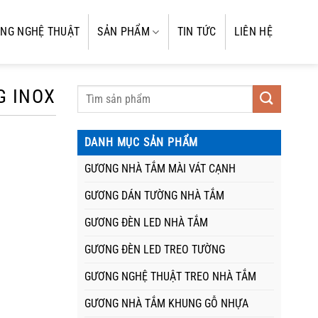
NG NGHỆ THUẬT
SẢN PHẨM
TIN TỨC
LIÊN HỆ
G INOX
DANH MỤC SẢN PHẨM
GƯƠNG NHÀ TẮM MÀI VÁT CẠNH
GƯƠNG DÁN TƯỜNG NHÀ TẮM
GƯƠNG ĐÈN LED NHÀ TẮM
GƯƠNG ĐÈN LED TREO TƯỜNG
GƯƠNG NGHỆ THUẬT TREO NHÀ TẮM
GƯƠNG NHÀ TẮM KHUNG GỖ NHỰA