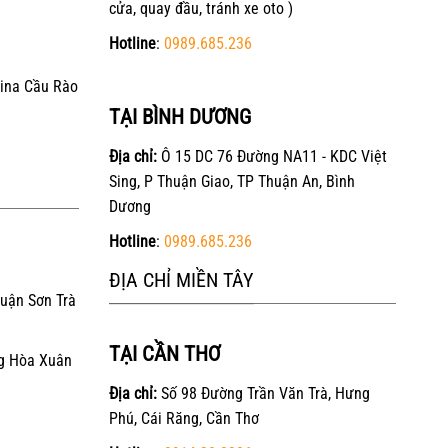
cửa, quay đầu, tránh xe oto )
Hotline
:
0989.685.236
ina Cầu Rào
TẠI BÌNH DƯƠNG
Địa chỉ:
Ô 15 DC 76 Đường NA11 - KDC Việt
Sing, P Thuận Giao, TP Thuận An, Bình
Dương
Hotline
:
0989.685.236
ĐỊA CHỈ MIỀN TÂY
Quận Sơn Trà
TẠI CẦN THƠ
g Hòa Xuân
Địa chỉ:
Số 98 Đường Trần Văn Trà, Hưng
Phú, Cái Răng, Cần Thơ