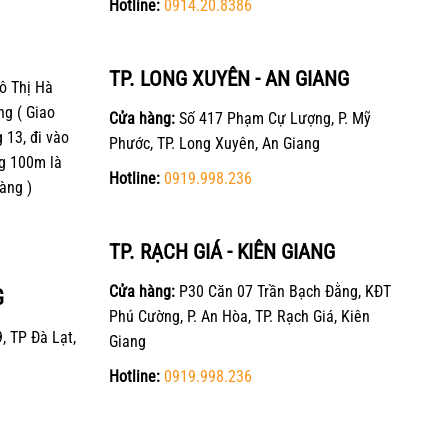
Hotline:
0914.20.8386
TP. LONG XUYÊN - AN GIANG
ô Thị Hà
ng ( Giao
Cửa hàng:
Số 417 Phạm Cự Lượng, P. Mỹ
13, đi vào
Phước, TP. Long Xuyên, An Giang
g 100m là
Hotline:
0919.998.236
àng )
TP. RẠCH GIÁ - KIÊN GIANG
Cửa hàng:
P30 Căn 07 Trần Bạch Đằng, KĐT
G
Phú Cường, P. An Hòa, TP. Rạch Giá, Kiên
, TP Đà Lạt,
Giang
Hotline:
0919.998.236