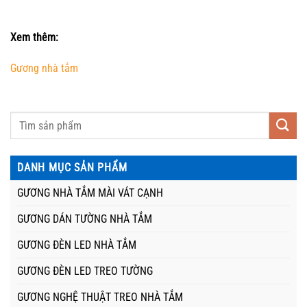
Xem thêm:
Gương nhà tắm
DANH MỤC SẢN PHẨM
GƯƠNG NHÀ TẮM MÀI VÁT CẠNH
GƯƠNG DÁN TƯỜNG NHÀ TẮM
GƯƠNG ĐÈN LED NHÀ TẮM
GƯƠNG ĐÈN LED TREO TƯỜNG
GƯƠNG NGHỆ THUẬT TREO NHÀ TẮM