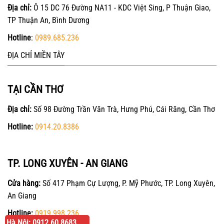
Địa chỉ:
Ô 15 DC 76 Đường NA11 - KDC Việt Sing, P Thuận Giao,
TP Thuận An, Bình Dương
Hotline
:
0989.685.236
ĐỊA CHỈ MIỀN TÂY
TẠI CẦN THƠ
Địa chỉ:
Số 98 Đường Trần Văn Trà, Hưng Phú, Cái Răng, Cần Thơ
Hotline:
0914.20.8386
TP. LONG XUYÊN - AN GIANG
Cửa hàng:
Số 417 Phạm Cự Lượng, P. Mỹ Phước, TP. Long Xuyên,
An Giang
Hotline:
0919.998.236
Hà Nội: 0912.60.8683