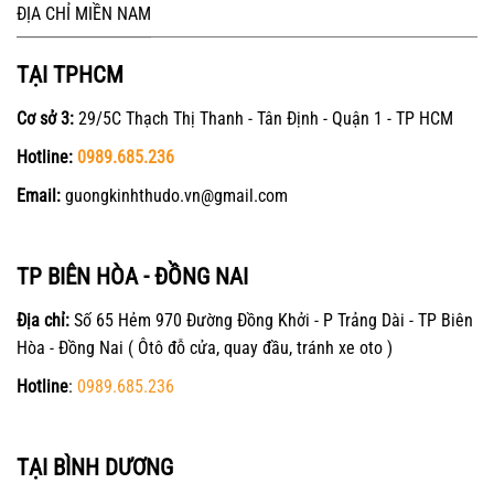
ĐỊA CHỈ MIỀN NAM
TẠI TPHCM
Cơ sở 3:
29/5C Thạch Thị Thanh - Tân Định - Quận 1 - TP HCM
Hotline:
0989.685.236
Email:
guongkinhthudo.vn@gmail.com
TP BIÊN HÒA - ĐỒNG NAI
Địa chỉ:
Số 65 Hẻm 970 Đường Đồng Khởi - P Trảng Dài - TP Biên
Hòa - Đồng Nai ( Ôtô đỗ cửa, quay đầu, tránh xe oto )
Hotline
:
0989.685.236
TẠI BÌNH DƯƠNG