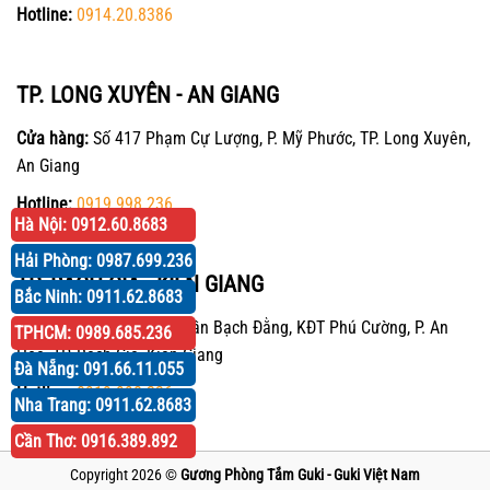
Hotline:
0914.20.8386
TP. LONG XUYÊN - AN GIANG
Cửa hàng:
Số 417 Phạm Cự Lượng, P. Mỹ Phước, TP. Long Xuyên,
An Giang
Hotline:
0919.998.236
Hà Nội: 0912.60.8683
Hải Phòng: 0987.699.236
TP. RẠCH GIÁ - KIÊN GIANG
Bắc Ninh: 0911.62.8683
Cửa hàng:
P30 Căn 07 Trần Bạch Đằng, KĐT Phú Cường, P. An
TPHCM: 0989.685.236
Hòa, TP. Rạch Giá, Kiên Giang
Đà Nẵng: 091.66.11.055
Hotline:
0919.998.236
Nha Trang: 0911.62.8683
Cần Thơ: 0916.389.892
Copyright 2026 ©
Gương Phòng Tắm Guki - Guki Việt Nam