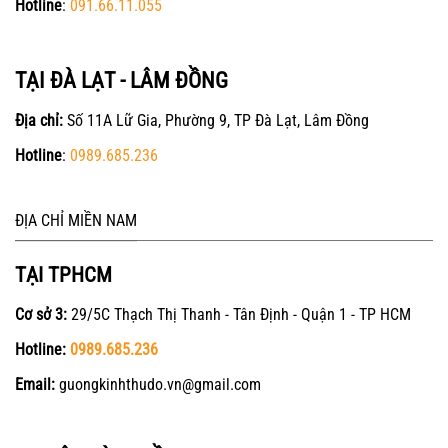
Hotline
:
091.66.11.055
TẠI ĐÀ LẠT - LÂM ĐỒNG
Địa chỉ:
Số 11A Lữ Gia, Phường 9, TP Đà Lạt, Lâm Đồng
Hotline
:
0989.685.236
ĐỊA CHỈ MIỀN NAM
TẠI TPHCM
Cơ sở 3:
29/5C Thạch Thị Thanh - Tân Định - Quận 1 - TP HCM
Hotline:
0989.685.236
Email:
guongkinhthudo.vn@gmail.com