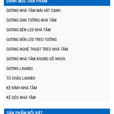
DANH MỤC SẢN PHẨM
GƯƠNG NHÀ TẮM MÀI VÁT CẠNH
GƯƠNG DÁN TƯỜNG NHÀ TẮM
GƯƠNG ĐÈN LED NHÀ TẮM
GƯƠNG ĐÈN LED TREO TƯỜNG
GƯƠNG NGHỆ THUẬT TREO NHÀ TẮM
GƯƠNG NHÀ TẮM KHUNG GỖ NHỰA
GƯƠNG LAVABO
TỦ CHẬU LAVABO
KỆ KÍNH NHÀ TẮM
KỆ GÓC NHÀ TẮM
SẢN PHẨM NỔI BẬT