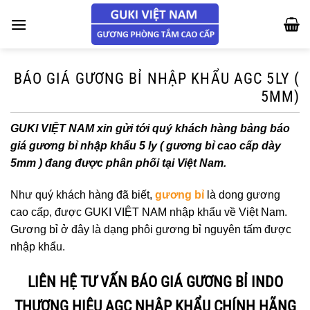
Chuyển
đến
nội
dung
BÁO GIÁ GƯƠNG BỈ NHẬP KHẨU AGC 5LY (
5MM)
GUKI VIỆT NAM xin gửi tới quý khách hàng bảng báo
giá gương bỉ nhập khẩu 5 ly ( gương bỉ cao cấp dày
5mm ) đang được phân phối tại Việt Nam.
Như quý khách hàng đã biết,
gương bỉ
là dong gương
cao cấp, được GUKI VIỆT NAM nhập khẩu về Việt Nam.
Gương bỉ ở đây là dạng phôi gương bỉ nguyên tấm được
nhập khẩu.
LIÊN HỆ TƯ VẤN BÁO GIÁ GƯƠNG BỈ INDO
THƯƠNG HIỆU AGC NHẬP KHẨU CHÍNH HÃNG