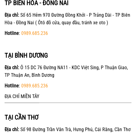
TP BIÊN HÒA - ĐỒNG NAI
Địa chỉ:
Số 65 Hẻm 970 Đường Đồng Khởi - P Trảng Dài - TP Biên
Hòa - Đồng Nai ( Ôtô đỗ cửa, quay đầu, tránh xe oto )
Hotline
:
0989.685.236
TẠI BÌNH DƯƠNG
Địa chỉ:
Ô 15 DC 76 Đường NA11 - KDC Việt Sing, P Thuận Giao,
TP Thuận An, Bình Dương
Hotline
:
0989.685.236
ĐỊA CHỈ MIỀN TÂY
TẠI CẦN THƠ
Địa chỉ:
Số 98 Đường Trần Văn Trà, Hưng Phú, Cái Răng, Cần Thơ