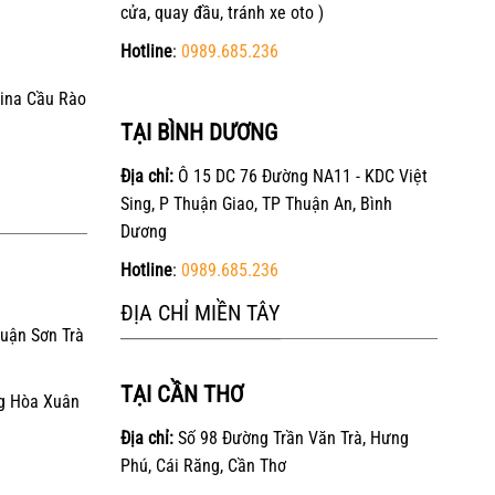
cửa, quay đầu, tránh xe oto )
Hotline
:
0989.685.236
ina Cầu Rào
TẠI BÌNH DƯƠNG
Địa chỉ:
Ô 15 DC 76 Đường NA11 - KDC Việt
Sing, P Thuận Giao, TP Thuận An, Bình
Dương
Hotline
:
0989.685.236
ĐỊA CHỈ MIỀN TÂY
Quận Sơn Trà
TẠI CẦN THƠ
g Hòa Xuân
Địa chỉ:
Số 98 Đường Trần Văn Trà, Hưng
Phú, Cái Răng, Cần Thơ