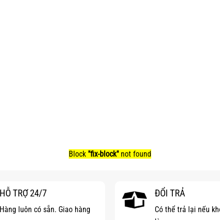
Block
"fix-block"
not found
HỖ TRỢ 24/7
ĐỔI TRẢ
Hàng luôn có sẵn. Giao hàng
Có thể trả lại nếu k