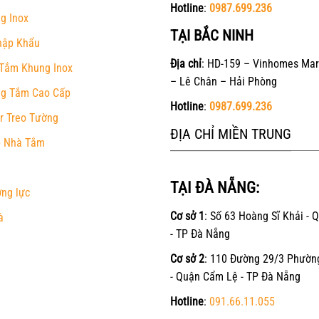
Hotline
:
0987.699.236
g Inox
TẠI BẮC NINH
hập Khẩu
Địa chỉ
: HD-159 – Vinhomes Mar
Tắm Khung Inox
– Lê Chân – Hải Phòng
g Tắm Cao Cấp
Hotline
:
0987.699.236
r Treo Tường
ĐỊA CHỈ MIỀN TRUNG
 Nhà Tắm
TẠI ĐÀ NẴNG:
ờng lực
Cơ sở 1
: Số 63 Hoàng Sĩ Khải - 
à
- TP Đà Nẵng
Cơ sở 2
: 110 Đường 29/3 Phườn
- Quận Cẩm Lệ - TP Đà Nẵng
Hotline
:
091.66.11.055