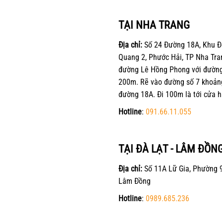
TẠI NHA TRANG
Địa chỉ:
Số 24 Đường 18A, Khu Đ
Quang 2, Phước Hải, TP Nha Tra
đường Lê Hồng Phong với đường 
200m. Rẽ vào đường số 7 khoản
đường 18A. Đi 100m là tới cửa h
Hotline
:
091.66.11.055
TẠI ĐÀ LẠT - LÂM ĐỒN
Địa chỉ:
Số 11A Lữ Gia, Phường 9
Lâm Đồng
Hotline
:
0989.685.236