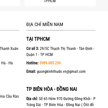
TP.HCM
ĐỊA CHỈ MIỀN NAM
TẠI TPHCM
 Thanh Xuân
Cơ sở 3:
29/5C Thạch Thị Thanh - Tân Định -
Quận 1 - TP HCM
 Hà - Hà
Hotline:
0989.685.236
Email:
guongkinhthudo.vn@gmail.com
TP BIÊN HÒA - ĐỒNG NAI
ina Cầu Rào
Địa chỉ:
Số 65 Hẻm 970 Đường Đồng Khởi - P
Trảng Dài - TP Biên Hòa - Đồng Nai ( Ôtô đỗ