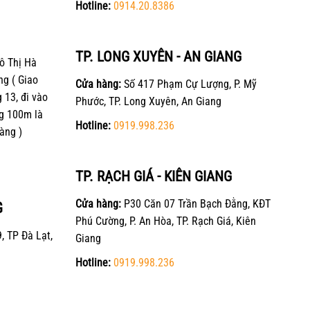
Hotline:
0914.20.8386
TP. LONG XUYÊN - AN GIANG
ô Thị Hà
ng ( Giao
Cửa hàng:
Số 417 Phạm Cự Lượng, P. Mỹ
13, đi vào
Phước, TP. Long Xuyên, An Giang
g 100m là
Hotline:
0919.998.236
àng )
TP. RẠCH GIÁ - KIÊN GIANG
Cửa hàng:
P30 Căn 07 Trần Bạch Đằng, KĐT
G
Phú Cường, P. An Hòa, TP. Rạch Giá, Kiên
, TP Đà Lạt,
Giang
Hotline:
0919.998.236