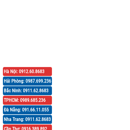
Hà Nội: 0912.60.8683
Hải Phòng: 0987.699.236
Bắc Ninh: 0911.62.8683
TPHCM: 0989.685.236
Đà Nẵng: 091.66.11.055
Nha Trang: 0911.62.8683
Cần Thơ: 0916.389.892