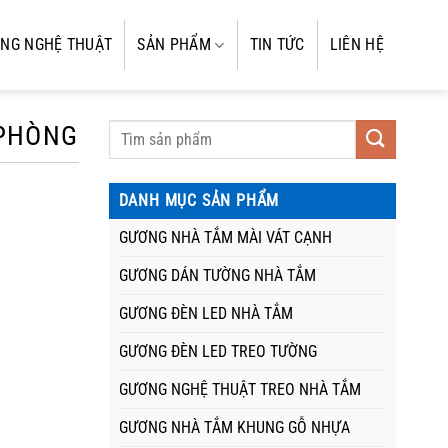
NG NGHỆ THUẬT
SẢN PHẨM
TIN TỨC
LIÊN HỆ
 PHÒNG
DANH MỤC SẢN PHẨM
GƯƠNG NHÀ TẮM MÀI VÁT CẠNH
GƯƠNG DÁN TƯỜNG NHÀ TẮM
GƯƠNG ĐÈN LED NHÀ TẮM
GƯƠNG ĐÈN LED TREO TƯỜNG
GƯƠNG NGHỆ THUẬT TREO NHÀ TẮM
GƯƠNG NHÀ TẮM KHUNG GỖ NHỰA