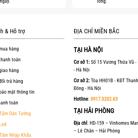
ngay.
lòng.
h & Hỗ trợ
ĐỊA CHỈ MIỀN BẮC
mua hàng
TẠI HÀ NỘI
thanh toán
Cơ sở 1:
Số 15 Vương Thừa Vũ -
- Hà Nội
giao hàng
Cơ sở 2:
Tòa HH01B - KĐT Thanh
đổi trả hàng
Đông - Hà Nội
bảo mật thông tin
Hotline
:
0917.0202.63
hanh toán
TẠI HẢI PHÒNG
Tắm Dán Tường
Địa chỉ
: HD-159 – Vinhomes Mar
Led
– Lê Chân – Hải Phòng
Tắm Nhập Khẩu