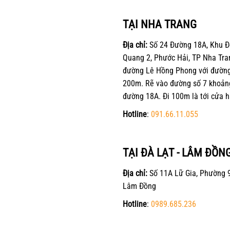
TẠI NHA TRANG
Địa chỉ:
Số 24 Đường 18A, Khu Đ
Quang 2, Phước Hải, TP Nha Tra
đường Lê Hồng Phong với đường 
200m. Rẽ vào đường số 7 khoản
đường 18A. Đi 100m là tới cửa h
Hotline
:
091.66.11.055
TẠI ĐÀ LẠT - LÂM ĐỒN
Địa chỉ:
Số 11A Lữ Gia, Phường 9
Lâm Đồng
Hotline
:
0989.685.236