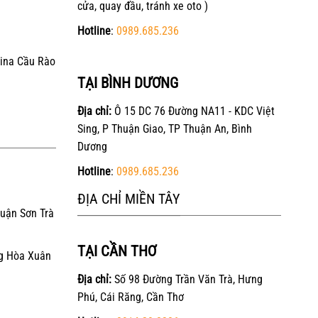
cửa, quay đầu, tránh xe oto )
Hotline
:
0989.685.236
ina Cầu Rào
TẠI BÌNH DƯƠNG
Địa chỉ:
Ô 15 DC 76 Đường NA11 - KDC Việt
Sing, P Thuận Giao, TP Thuận An, Bình
Dương
Hotline
:
0989.685.236
ĐỊA CHỈ MIỀN TÂY
Quận Sơn Trà
TẠI CẦN THƠ
g Hòa Xuân
Địa chỉ:
Số 98 Đường Trần Văn Trà, Hưng
Phú, Cái Răng, Cần Thơ