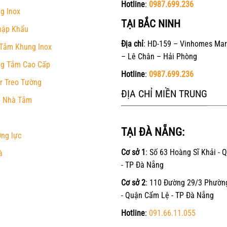
Hotline
:
0987.699.236
g Inox
TẠI BẮC NINH
hập Khẩu
Địa chỉ
: HD-159 – Vinhomes Mar
Tắm Khung Inox
– Lê Chân – Hải Phòng
g Tắm Cao Cấp
Hotline
:
0987.699.236
r Treo Tường
ĐỊA CHỈ MIỀN TRUNG
 Nhà Tắm
TẠI ĐÀ NẴNG:
ờng lực
Cơ sở 1
: Số 63 Hoàng Sĩ Khải - 
à
- TP Đà Nẵng
Cơ sở 2
: 110 Đường 29/3 Phườn
- Quận Cẩm Lệ - TP Đà Nẵng
Hotline
:
091.66.11.055