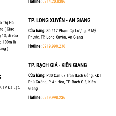
Hotline:
0914.20.8386
TP. LONG XUYÊN - AN GIANG
ô Thị Hà
ng ( Giao
Cửa hàng:
Số 417 Phạm Cự Lượng, P. Mỹ
13, đi vào
Phước, TP. Long Xuyên, An Giang
g 100m là
Hotline:
0919.998.236
àng )
TP. RẠCH GIÁ - KIÊN GIANG
Cửa hàng:
P30 Căn 07 Trần Bạch Đằng, KĐT
G
Phú Cường, P. An Hòa, TP. Rạch Giá, Kiên
, TP Đà Lạt,
Giang
Hotline:
0919.998.236