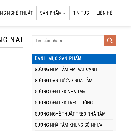
NG NGHỆ THUẬT
SẢN PHẨM
TIN TỨC
LIÊN HỆ
NG NAI
DANH MỤC SẢN PHẨM
GƯƠNG NHÀ TẮM MÀI VÁT CẠNH
GƯƠNG DÁN TƯỜNG NHÀ TẮM
GƯƠNG ĐÈN LED NHÀ TẮM
GƯƠNG ĐÈN LED TREO TƯỜNG
GƯƠNG NGHỆ THUẬT TREO NHÀ TẮM
GƯƠNG NHÀ TẮM KHUNG GỖ NHỰA