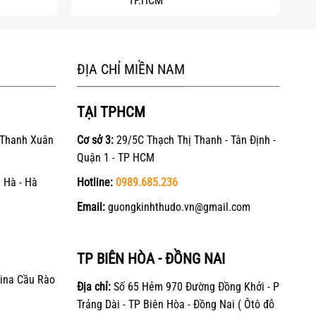
TP.HCM
ĐỊA CHỈ MIỀN NAM
TẠI TPHCM
 Thanh Xuân
Cơ sở 3:
29/5C Thạch Thị Thanh - Tân Định -
Quận 1 - TP HCM
 Hà - Hà
Hotline:
0989.685.236
Email:
guongkinhthudo.vn@gmail.com
TP BIÊN HÒA - ĐỒNG NAI
ina Cầu Rào
Địa chỉ:
Số 65 Hẻm 970 Đường Đồng Khởi - P
Trảng Dài - TP Biên Hòa - Đồng Nai ( Ôtô đỗ