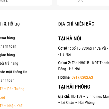
ngay.
lòng.
h & Hỗ trợ
ĐỊA CHỈ MIỀN BẮC
mua hàng
TẠI HÀ NỘI
thanh toán
Cơ sở 1:
Số 15 Vương Thừa Vũ -
- Hà Nội
giao hàng
Cơ sở 2:
Tòa HH01B - KĐT Thanh
đổi trả hàng
Đông - Hà Nội
bảo mật thông tin
Hotline
:
0917.0202.63
hanh toán
TẠI HẢI PHÒNG
Tắm Dán Tường
Địa chỉ
: HD-159 – Vinhomes Mar
Led
– Lê Chân – Hải Phòng
Tắm Nhập Khẩu