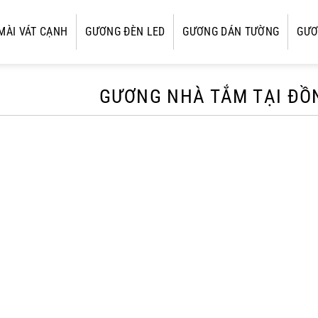
MÀI VÁT CẠNH
GƯƠNG ĐÈN LED
GƯƠNG DÁN TƯỜNG
GƯƠ
GƯƠNG NHÀ TẮM TẠI ĐỒ