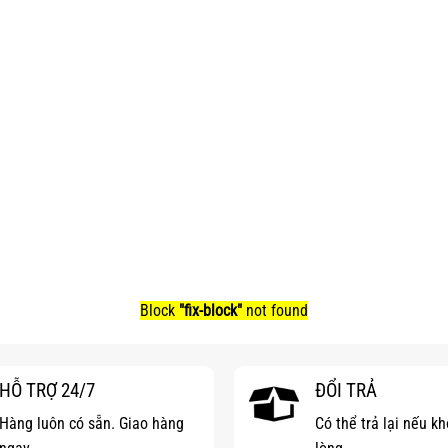
Block
"fix-block"
not found
HỖ TRỢ 24/7
ĐỔI TRẢ
Hàng luôn có sẵn. Giao hàng
Có thể trả lại nếu k