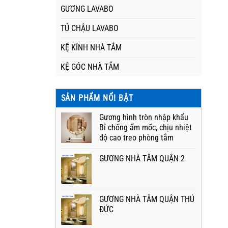
GƯƠNG LAVABO
TỦ CHẬU LAVABO
KỆ KÍNH NHÀ TẮM
KỆ GÓC NHÀ TẮM
SẢN PHẨM NỔI BẬT
Gương hình tròn nhập khẩu
Bỉ chống ẩm mốc, chịu nhiệt
độ cao treo phòng tắm
GƯƠNG NHÀ TẮM QUẬN 2
GƯƠNG NHÀ TẮM QUẬN THỦ
ĐỨC