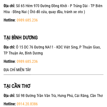
Địa chỉ:
Số 65 Hẻm 970 Đường Đồng Khởi - P Trảng Dài - TP Biên
Hòa - Đồng Nai ( Ôtô đỗ cửa, quay đầu, tránh xe oto )
Hotline
:
0989.685.236
TẠI BÌNH DƯƠNG
Địa chỉ:
Ô 15 DC 76 Đường NA11 - KDC Việt Sing, P Thuận Giao,
TP Thuận An, Bình Dương
Hotline
:
0989.685.236
ĐỊA CHỈ MIỀN TÂY
TẠI CẦN THƠ
Địa chỉ:
Số 98 Đường Trần Văn Trà, Hưng Phú, Cái Răng, Cần Thơ
Hotline:
0914.20.8386