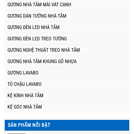
GƯƠNG NHÀ TẮM MÀI VÁT CẠNH
GƯƠNG DÁN TƯỜNG NHÀ TẮM
GƯƠNG ĐÈN LED NHÀ TẮM
GƯƠNG ĐÈN LED TREO TƯỜNG
GƯƠNG NGHỆ THUẬT TREO NHÀ TẮM
GƯƠNG NHÀ TẮM KHUNG GỖ NHỰA
GƯƠNG LAVABO
TỦ CHẬU LAVABO
KỆ KÍNH NHÀ TẮM
KỆ GÓC NHÀ TẮM
SẢN PHẨM NỔI BẬT