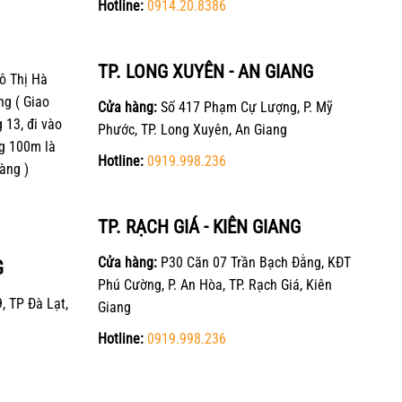
Hotline:
0914.20.8386
TP. LONG XUYÊN - AN GIANG
ô Thị Hà
ng ( Giao
Cửa hàng:
Số 417 Phạm Cự Lượng, P. Mỹ
13, đi vào
Phước, TP. Long Xuyên, An Giang
g 100m là
Hotline:
0919.998.236
àng )
TP. RẠCH GIÁ - KIÊN GIANG
Cửa hàng:
P30 Căn 07 Trần Bạch Đằng, KĐT
G
Phú Cường, P. An Hòa, TP. Rạch Giá, Kiên
, TP Đà Lạt,
Giang
Hotline:
0919.998.236