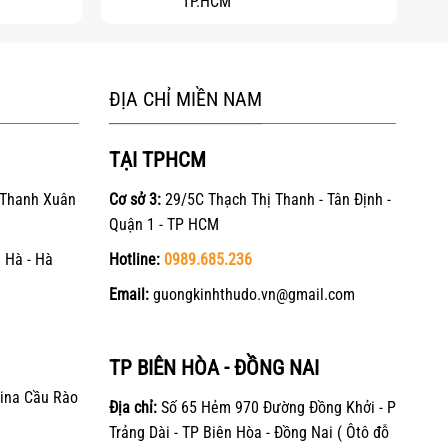
TP.HCM
ĐỊA CHỈ MIỀN NAM
TẠI TPHCM
 Thanh Xuân
Cơ sở 3:
29/5C Thạch Thị Thanh - Tân Định -
Quận 1 - TP HCM
 Hà - Hà
Hotline:
0989.685.236
Email:
guongkinhthudo.vn@gmail.com
TP BIÊN HÒA - ĐỒNG NAI
ina Cầu Rào
Địa chỉ:
Số 65 Hẻm 970 Đường Đồng Khởi - P
Trảng Dài - TP Biên Hòa - Đồng Nai ( Ôtô đỗ