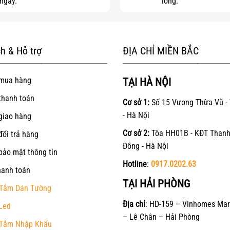
ngay.
lòng.
h & Hỗ trợ
ĐỊA CHỈ MIỀN BẮC
mua hàng
TẠI HÀ NỘI
thanh toán
Cơ sở 1:
Số 15 Vương Thừa Vũ -
- Hà Nội
giao hàng
Cơ sở 2:
Tòa HH01B - KĐT Thanh
đổi trả hàng
Đông - Hà Nội
bảo mật thông tin
Hotline
:
0917.0202.63
hanh toán
TẠI HẢI PHÒNG
Tắm Dán Tường
Địa chỉ
: HD-159 – Vinhomes Mar
Led
– Lê Chân – Hải Phòng
Tắm Nhập Khẩu