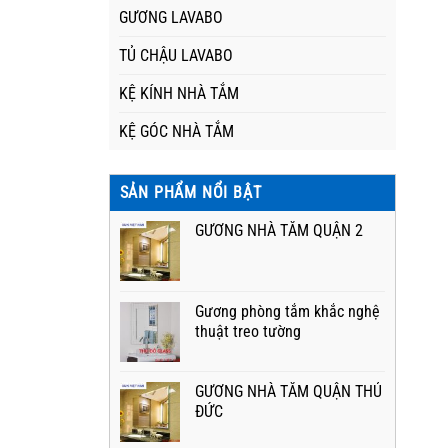
GƯƠNG LAVABO
TỦ CHẬU LAVABO
KỆ KÍNH NHÀ TẮM
KỆ GÓC NHÀ TẮM
SẢN PHẨM NỔI BẬT
GƯƠNG NHÀ TẮM QUẬN 2
Gương phòng tắm khắc nghệ
thuật treo tường
GƯƠNG NHÀ TẮM QUẬN THỦ
ĐỨC