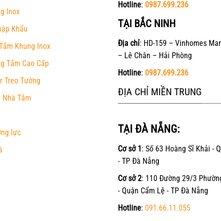
Hotline
:
0987.699.236
g Inox
TẠI BẮC NINH
hập Khẩu
Địa chỉ
: HD-159 – Vinhomes Mar
Tắm Khung Inox
– Lê Chân – Hải Phòng
g Tắm Cao Cấp
Hotline
:
0987.699.236
r Treo Tường
ĐỊA CHỈ MIỀN TRUNG
 Nhà Tắm
TẠI ĐÀ NẴNG:
ờng lực
Cơ sở 1
: Số 63 Hoàng Sĩ Khải - 
à
- TP Đà Nẵng
Cơ sở 2
: 110 Đường 29/3 Phườn
- Quận Cẩm Lệ - TP Đà Nẵng
Hotline
:
091.66.11.055