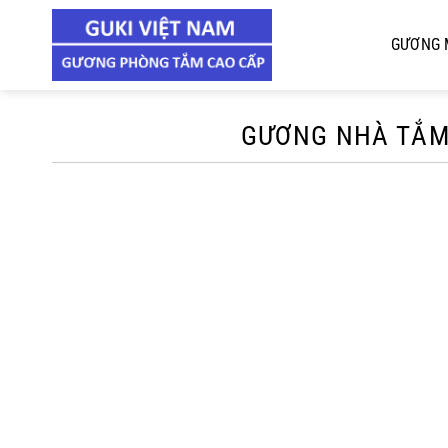
Chuyển
đến
GƯƠNG 
nội
dung
GƯƠNG NHÀ TẮM 