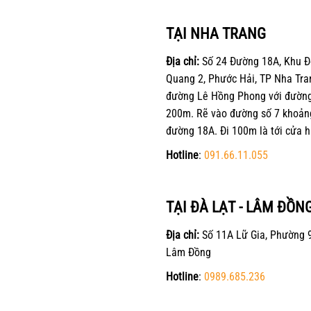
TẠI NHA TRANG
Địa chỉ:
Số 24 Đường 18A, Khu Đ
Quang 2, Phước Hải, TP Nha Tra
đường Lê Hồng Phong với đường 
200m. Rẽ vào đường số 7 khoản
đường 18A. Đi 100m là tới cửa h
Hotline
:
091.66.11.055
TẠI ĐÀ LẠT - LÂM ĐỒN
Địa chỉ:
Số 11A Lữ Gia, Phường 9
Lâm Đồng
Hotline
:
0989.685.236