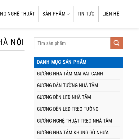
NG NGHỆ THUẬT
SẢN PHẨM
TIN TỨC
LIÊN HỆ
HÀ NỘI
DANH MỤC SẢN PHẨM
GƯƠNG NHÀ TẮM MÀI VÁT CẠNH
GƯƠNG DÁN TƯỜNG NHÀ TẮM
GƯƠNG ĐÈN LED NHÀ TẮM
GƯƠNG ĐÈN LED TREO TƯỜNG
GƯƠNG NGHỆ THUẬT TREO NHÀ TẮM
GƯƠNG NHÀ TẮM KHUNG GỖ NHỰA