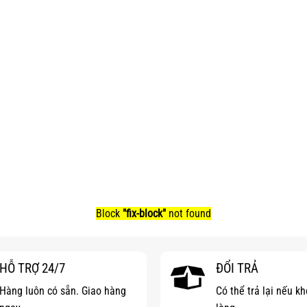
Block
"fix-block"
not found
HỖ TRỢ 24/7
ĐỔI TRẢ
Hàng luôn có sẵn. Giao hàng
Có thể trả lại nếu k