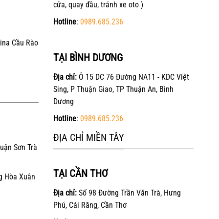
cửa, quay đầu, tránh xe oto )
Hotline
:
0989.685.236
ina Cầu Rào
TẠI BÌNH DƯƠNG
Địa chỉ:
Ô 15 DC 76 Đường NA11 - KDC Việt
Sing, P Thuận Giao, TP Thuận An, Bình
Dương
Hotline
:
0989.685.236
ĐỊA CHỈ MIỀN TÂY
Quận Sơn Trà
TẠI CẦN THƠ
g Hòa Xuân
Địa chỉ:
Số 98 Đường Trần Văn Trà, Hưng
Phú, Cái Răng, Cần Thơ