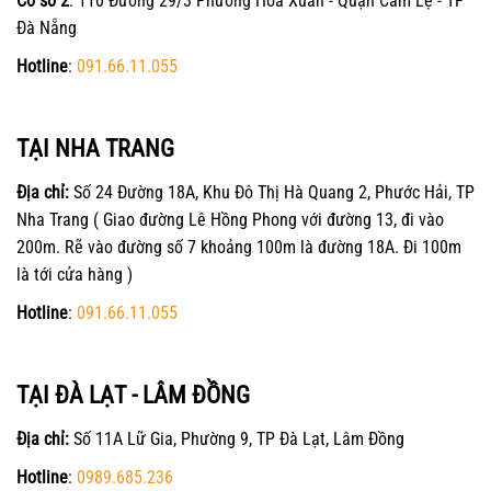
Cơ sở 2
: 110 Đường 29/3 Phường Hòa Xuân - Quận Cẩm Lệ - TP
Đà Nẵng
Hotline
:
091.66.11.055
TẠI NHA TRANG
Địa chỉ:
Số 24 Đường 18A, Khu Đô Thị Hà Quang 2, Phước Hải, TP
Nha Trang ( Giao đường Lê Hồng Phong với đường 13, đi vào
200m. Rẽ vào đường số 7 khoảng 100m là đường 18A. Đi 100m
là tới cửa hàng )
Hotline
:
091.66.11.055
TẠI ĐÀ LẠT - LÂM ĐỒNG
Địa chỉ:
Số 11A Lữ Gia, Phường 9, TP Đà Lạt, Lâm Đồng
Hotline
:
0989.685.236