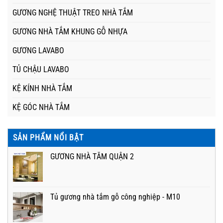
GƯƠNG NGHỆ THUẬT TREO NHÀ TẮM
GƯƠNG NHÀ TẮM KHUNG GỖ NHỰA
GƯƠNG LAVABO
TỦ CHẬU LAVABO
KỆ KÍNH NHÀ TẮM
KỆ GÓC NHÀ TẮM
SẢN PHẨM NỔI BẬT
GƯƠNG NHÀ TẮM QUẬN 2
Tủ gương nhà tắm gỗ công nghiệp - M10