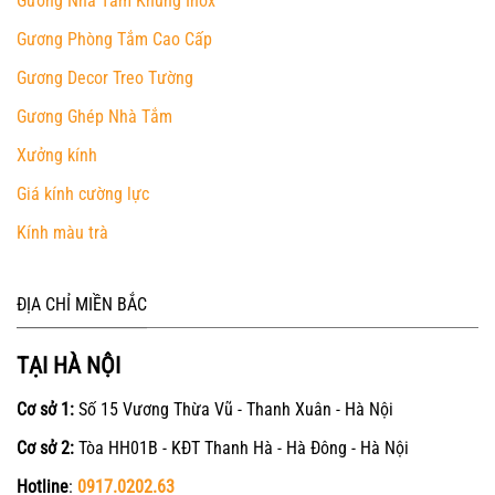
Gương Nhà Tắm Khung Inox
Gương Phòng Tắm Cao Cấp
Gương Decor Treo Tường
Gương Ghép Nhà Tắm
Xưởng kính
Giá kính cường lực
Kính màu trà
ĐỊA CHỈ MIỀN BẮC
TẠI HÀ NỘI
Cơ sở 1:
Số 15 Vương Thừa Vũ - Thanh Xuân - Hà Nội
Cơ sở 2:
Tòa HH01B - KĐT Thanh Hà - Hà Đông - Hà Nội
Hotline
:
0917.0202.63