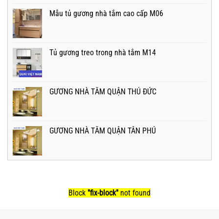
Mẫu tủ gương nhà tắm cao cấp M06
Tủ gương treo trong nhà tắm M14
GƯƠNG NHÀ TẮM QUẬN THỦ ĐỨC
GƯƠNG NHÀ TẮM QUẬN TÂN PHÚ
Block
"fix-block"
not found