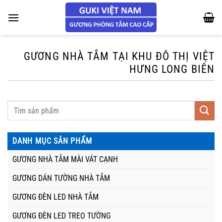
Chuyển
đến
nội
dung
GƯƠNG NHÀ TẮM TẠI KHU ĐÔ THỊ VIỆT
HƯNG LONG BIÊN
DANH MỤC SẢN PHẨM
GƯƠNG NHÀ TẮM MÀI VÁT CẠNH
GƯƠNG DÁN TƯỜNG NHÀ TẮM
GƯƠNG ĐÈN LED NHÀ TẮM
GƯƠNG ĐÈN LED TREO TƯỜNG