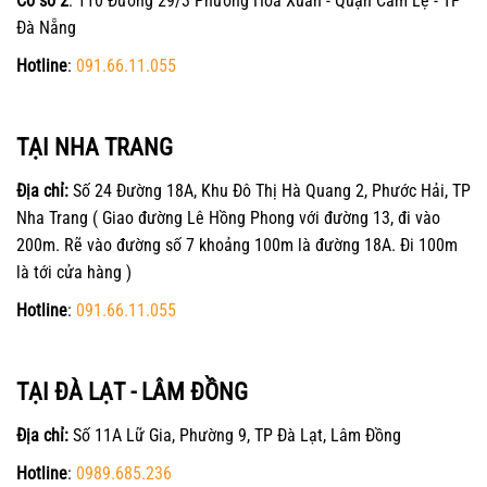
Cơ sở 2
: 110 Đường 29/3 Phường Hòa Xuân - Quận Cẩm Lệ - TP
Đà Nẵng
Hotline
:
091.66.11.055
TẠI NHA TRANG
Địa chỉ:
Số 24 Đường 18A, Khu Đô Thị Hà Quang 2, Phước Hải, TP
Nha Trang ( Giao đường Lê Hồng Phong với đường 13, đi vào
200m. Rẽ vào đường số 7 khoảng 100m là đường 18A. Đi 100m
là tới cửa hàng )
Hotline
:
091.66.11.055
TẠI ĐÀ LẠT - LÂM ĐỒNG
Địa chỉ:
Số 11A Lữ Gia, Phường 9, TP Đà Lạt, Lâm Đồng
Hotline
:
0989.685.236