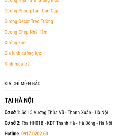
Gương Nhà Tắm Khung Inox
Gương Phòng Tắm Cao Cấp
Gương Decor Treo Tường
Gương Ghép Nhà Tắm
Xưởng kính
Giá kính cường lực
Kính màu trà
ĐỊA CHỈ MIỀN BẮC
TẠI HÀ NỘI
Cơ sở 1:
Số 15 Vương Thừa Vũ - Thanh Xuân - Hà Nội
Cơ sở 2:
Tòa HH01B - KĐT Thanh Hà - Hà Đông - Hà Nội
Hotline
:
0917.0202.63