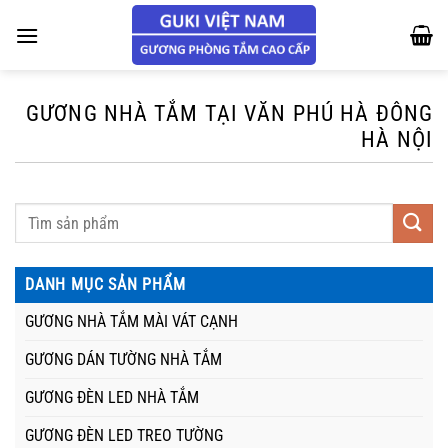
Chuyển
đến
nội
dung
GƯƠNG NHÀ TẮM TẠI VĂN PHÚ HÀ ĐÔNG
HÀ NỘI
DANH MỤC SẢN PHẨM
GƯƠNG NHÀ TẮM MÀI VÁT CẠNH
GƯƠNG DÁN TƯỜNG NHÀ TẮM
GƯƠNG ĐÈN LED NHÀ TẮM
GƯƠNG ĐÈN LED TREO TƯỜNG