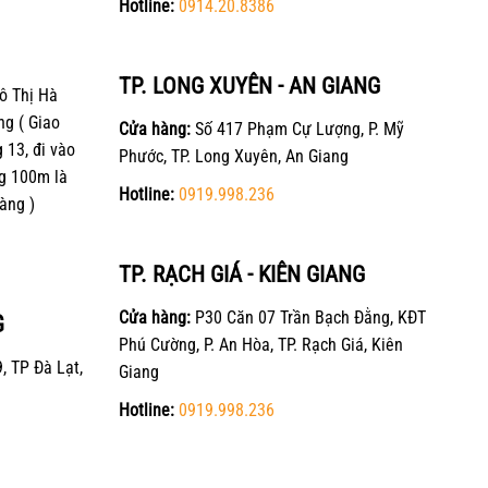
Hotline:
0914.20.8386
TP. LONG XUYÊN - AN GIANG
ô Thị Hà
ng ( Giao
Cửa hàng:
Số 417 Phạm Cự Lượng, P. Mỹ
13, đi vào
Phước, TP. Long Xuyên, An Giang
g 100m là
Hotline:
0919.998.236
àng )
TP. RẠCH GIÁ - KIÊN GIANG
Cửa hàng:
P30 Căn 07 Trần Bạch Đằng, KĐT
G
Phú Cường, P. An Hòa, TP. Rạch Giá, Kiên
, TP Đà Lạt,
Giang
Hotline:
0919.998.236