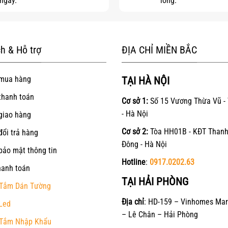
ngay.
lòng.
h & Hỗ trợ
ĐỊA CHỈ MIỀN BẮC
mua hàng
TẠI HÀ NỘI
thanh toán
Cơ sở 1:
Số 15 Vương Thừa Vũ -
- Hà Nội
giao hàng
Cơ sở 2:
Tòa HH01B - KĐT Thanh
đổi trả hàng
Đông - Hà Nội
bảo mật thông tin
Hotline
:
0917.0202.63
hanh toán
TẠI HẢI PHÒNG
Tắm Dán Tường
Địa chỉ
: HD-159 – Vinhomes Mar
Led
– Lê Chân – Hải Phòng
Tắm Nhập Khẩu