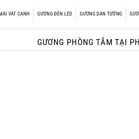
MÀI VÁT CẠNH
GƯƠNG ĐÈN LED
GƯƠNG DÁN TƯỜNG
GƯƠ
GƯƠNG PHÒNG TẮM TẠI P