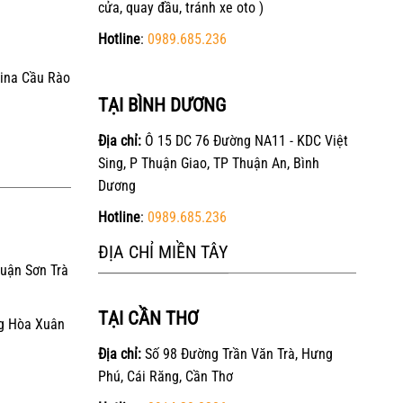
cửa, quay đầu, tránh xe oto )
Hotline
:
0989.685.236
ina Cầu Rào
TẠI BÌNH DƯƠNG
Địa chỉ:
Ô 15 DC 76 Đường NA11 - KDC Việt
Sing, P Thuận Giao, TP Thuận An, Bình
Dương
Hotline
:
0989.685.236
ĐỊA CHỈ MIỀN TÂY
Quận Sơn Trà
TẠI CẦN THƠ
g Hòa Xuân
Địa chỉ:
Số 98 Đường Trần Văn Trà, Hưng
Phú, Cái Răng, Cần Thơ