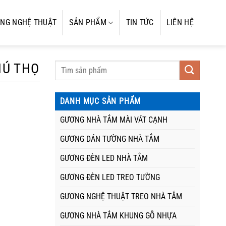
NG NGHỆ THUẬT
SẢN PHẨM
TIN TỨC
LIÊN HỆ
HÚ THỌ
DANH MỤC SẢN PHẨM
GƯƠNG NHÀ TẮM MÀI VÁT CẠNH
GƯƠNG DÁN TƯỜNG NHÀ TẮM
GƯƠNG ĐÈN LED NHÀ TẮM
GƯƠNG ĐÈN LED TREO TƯỜNG
GƯƠNG NGHỆ THUẬT TREO NHÀ TẮM
GƯƠNG NHÀ TẮM KHUNG GỖ NHỰA