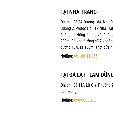
TẠI NHA TRANG
Địa chỉ:
Số 24 Đường 18A, Khu Đ
Quang 2, Phước Hải, TP Nha Tra
đường Lê Hồng Phong với đường 
200m. Rẽ vào đường số 7 khoản
đường 18A. Đi 100m là tới cửa h
Hotline
:
091.66.11.055
TẠI ĐÀ LẠT - LÂM ĐỒN
Địa chỉ:
Số 11A Lữ Gia, Phường 9
Lâm Đồng
Hotline
:
0989.685.236