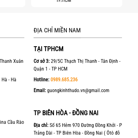
TP.HCM
ĐỊA CHỈ MIỀN NAM
TẠI TPHCM
 Thanh Xuân
Cơ sở 3:
29/5C Thạch Thị Thanh - Tân Định -
Quận 1 - TP HCM
 Hà - Hà
Hotline:
0989.685.236
Email:
guongkinhthudo.vn@gmail.com
TP BIÊN HÒA - ĐỒNG NAI
ina Cầu Rào
Địa chỉ:
Số 65 Hẻm 970 Đường Đồng Khởi - P
Trảng Dài - TP Biên Hòa - Đồng Nai ( Ôtô đỗ