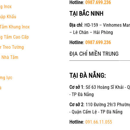
Hotline
:
0987.699.236
g Inox
TẠI BẮC NINH
hập Khẩu
Địa chỉ
: HD-159 – Vinhomes Mar
Tắm Khung Inox
– Lê Chân – Hải Phòng
g Tắm Cao Cấp
Hotline
:
0987.699.236
r Treo Tường
ĐỊA CHỈ MIỀN TRUNG
 Nhà Tắm
TẠI ĐÀ NẴNG:
ờng lực
Cơ sở 1
: Số 63 Hoàng Sĩ Khải - 
à
- TP Đà Nẵng
Cơ sở 2
: 110 Đường 29/3 Phườn
- Quận Cẩm Lệ - TP Đà Nẵng
Hotline
:
091.66.11.055