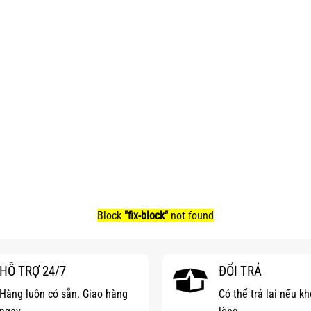
Block
"fix-block"
not found
HỖ TRỢ 24/7
ĐỔI TRẢ
Hàng luôn có sẵn. Giao hàng
Có thể trả lại nếu k