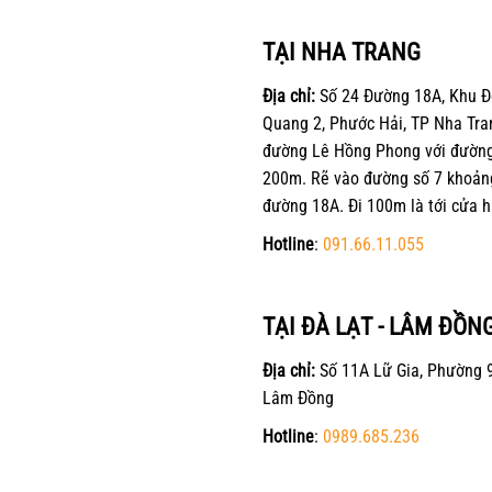
TẠI NHA TRANG
Địa chỉ:
Số 24 Đường 18A, Khu Đ
Quang 2, Phước Hải, TP Nha Tra
đường Lê Hồng Phong với đường 
200m. Rẽ vào đường số 7 khoản
đường 18A. Đi 100m là tới cửa h
Hotline
:
091.66.11.055
TẠI ĐÀ LẠT - LÂM ĐỒN
Địa chỉ:
Số 11A Lữ Gia, Phường 9
Lâm Đồng
Hotline
:
0989.685.236