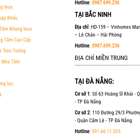
Hotline
:
0987.699.236
g Inox
TẠI BẮC NINH
hập Khẩu
Địa chỉ
: HD-159 – Vinhomes Mar
Tắm Khung Inox
– Lê Chân – Hải Phòng
g Tắm Cao Cấp
Hotline
:
0987.699.236
r Treo Tường
ĐỊA CHỈ MIỀN TRUNG
 Nhà Tắm
TẠI ĐÀ NẴNG:
ờng lực
Cơ sở 1
: Số 63 Hoàng Sĩ Khải - 
à
- TP Đà Nẵng
Cơ sở 2
: 110 Đường 29/3 Phườn
- Quận Cẩm Lệ - TP Đà Nẵng
Hotline
:
091.66.11.055