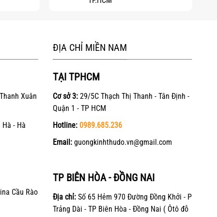
TP.HCM
ĐỊA CHỈ MIỀN NAM
TẠI TPHCM
 Thanh Xuân
Cơ sở 3:
29/5C Thạch Thị Thanh - Tân Định -
Quận 1 - TP HCM
 Hà - Hà
Hotline:
0989.685.236
Email:
guongkinhthudo.vn@gmail.com
TP BIÊN HÒA - ĐỒNG NAI
ina Cầu Rào
Địa chỉ:
Số 65 Hẻm 970 Đường Đồng Khởi - P
Trảng Dài - TP Biên Hòa - Đồng Nai ( Ôtô đỗ