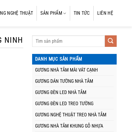
NG NGHỆ THUẬT
SẢN PHẨM
TIN TỨC
LIÊN HỆ
G NINH
DANH MỤC SẢN PHẨM
GƯƠNG NHÀ TẮM MÀI VÁT CẠNH
GƯƠNG DÁN TƯỜNG NHÀ TẮM
GƯƠNG ĐÈN LED NHÀ TẮM
GƯƠNG ĐÈN LED TREO TƯỜNG
GƯƠNG NGHỆ THUẬT TREO NHÀ TẮM
GƯƠNG NHÀ TẮM KHUNG GỖ NHỰA