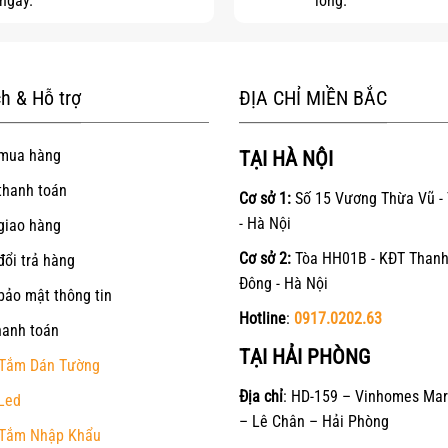
ngay.
lòng.
h & Hỗ trợ
ĐỊA CHỈ MIỀN BẮC
mua hàng
TẠI HÀ NỘI
thanh toán
Cơ sở 1:
Số 15 Vương Thừa Vũ -
- Hà Nội
giao hàng
Cơ sở 2:
Tòa HH01B - KĐT Thanh
đổi trả hàng
Đông - Hà Nội
bảo mật thông tin
Hotline
:
0917.0202.63
hanh toán
TẠI HẢI PHÒNG
Tắm Dán Tường
Địa chỉ
: HD-159 – Vinhomes Mar
Led
– Lê Chân – Hải Phòng
Tắm Nhập Khẩu