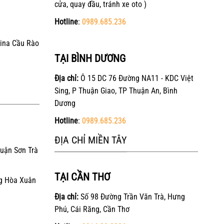
cửa, quay đầu, tránh xe oto )
Hotline
:
0989.685.236
ina Cầu Rào
TẠI BÌNH DƯƠNG
Địa chỉ:
Ô 15 DC 76 Đường NA11 - KDC Việt
Sing, P Thuận Giao, TP Thuận An, Bình
Dương
Hotline
:
0989.685.236
ĐỊA CHỈ MIỀN TÂY
Quận Sơn Trà
TẠI CẦN THƠ
g Hòa Xuân
Địa chỉ:
Số 98 Đường Trần Văn Trà, Hưng
Phú, Cái Răng, Cần Thơ