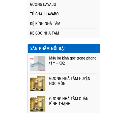
GƯƠNG LAVABO
TỦ CHẬU LAVABO
KỆ KÍNH NHÀ TẮM
KỆ GÓC NHÀ TẮM
SẢN PHẨM NỔI BẬT
Mẫu kệ kính góc trong phòng
tắm - K02
GƯƠNG NHÀ TẮM HUYỆN
HÓC MÔN
GƯƠNG NHÀ TẮM QUẬN
BÌNH THẠNH