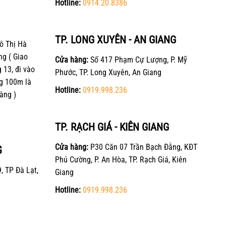
Hotline:
0914.20.8386
TP. LONG XUYÊN - AN GIANG
ô Thị Hà
ng ( Giao
Cửa hàng:
Số 417 Phạm Cự Lượng, P. Mỹ
13, đi vào
Phước, TP. Long Xuyên, An Giang
g 100m là
Hotline:
0919.998.236
àng )
TP. RẠCH GIÁ - KIÊN GIANG
Cửa hàng:
P30 Căn 07 Trần Bạch Đằng, KĐT
G
Phú Cường, P. An Hòa, TP. Rạch Giá, Kiên
, TP Đà Lạt,
Giang
Hotline:
0919.998.236