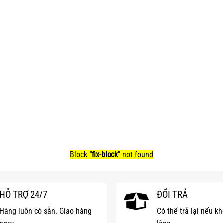
Block
"fix-block"
not found
HỖ TRỢ 24/7
ĐỔI TRẢ
Hàng luôn có sẵn. Giao hàng
Có thể trả lại nếu k