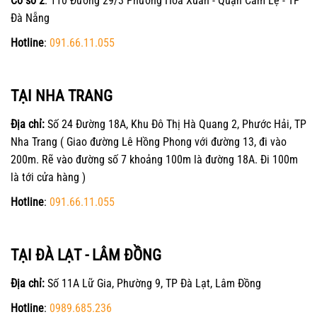
Cơ sở 2
: 110 Đường 29/3 Phường Hòa Xuân - Quận Cẩm Lệ - TP
Đà Nẵng
Hotline
:
091.66.11.055
TẠI NHA TRANG
Địa chỉ:
Số 24 Đường 18A, Khu Đô Thị Hà Quang 2, Phước Hải, TP
Nha Trang ( Giao đường Lê Hồng Phong với đường 13, đi vào
200m. Rẽ vào đường số 7 khoảng 100m là đường 18A. Đi 100m
là tới cửa hàng )
Hotline
:
091.66.11.055
TẠI ĐÀ LẠT - LÂM ĐỒNG
Địa chỉ:
Số 11A Lữ Gia, Phường 9, TP Đà Lạt, Lâm Đồng
Hotline
:
0989.685.236