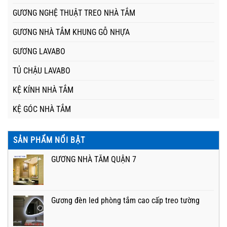
GƯƠNG NGHỆ THUẬT TREO NHÀ TẮM
GƯƠNG NHÀ TẮM KHUNG GỖ NHỰA
GƯƠNG LAVABO
TỦ CHẬU LAVABO
KỆ KÍNH NHÀ TẮM
KỆ GÓC NHÀ TẮM
SẢN PHẨM NỔI BẬT
GƯƠNG NHÀ TẮM QUẬN 7
Gương đèn led phòng tắm cao cấp treo tường