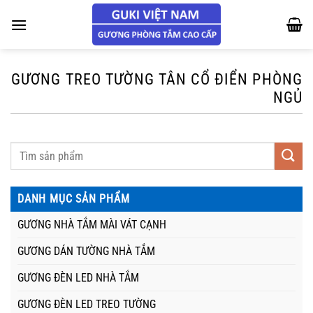
Chuyển
đến
nội
dung
GƯƠNG TREO TƯỜNG TÂN CỔ ĐIỂN PHÒNG
NGỦ
DANH MỤC SẢN PHẨM
GƯƠNG NHÀ TẮM MÀI VÁT CẠNH
GƯƠNG DÁN TƯỜNG NHÀ TẮM
GƯƠNG ĐÈN LED NHÀ TẮM
GƯƠNG ĐÈN LED TREO TƯỜNG