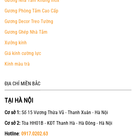
Gương Nhà Tắm Khung Inox
Gương Phòng Tắm Cao Cấp
Gương Decor Treo Tường
Gương Ghép Nhà Tắm
Xưởng kính
Giá kính cường lực
Kính màu trà
ĐỊA CHỈ MIỀN BẮC
TẠI HÀ NỘI
Cơ sở 1:
Số 15 Vương Thừa Vũ - Thanh Xuân - Hà Nội
Cơ sở 2:
Tòa HH01B - KĐT Thanh Hà - Hà Đông - Hà Nội
Hotline
:
0917.0202.63