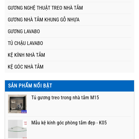
GƯƠNG NGHỆ THUẬT TREO NHÀ TẮM
GƯƠNG NHÀ TẮM KHUNG GỖ NHỰA
GƯƠNG LAVABO
TỦ CHẬU LAVABO
KỆ KÍNH NHÀ TẮM
KỆ GÓC NHÀ TẮM
SẢN PHẨM NỔI BẬT
Tủ gương treo trong nhà tắm M15
Mẫu kệ kính góc phòng tắm đẹp - K05