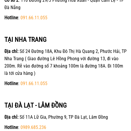
Cơ sở 2
: 110 Đường 29/3 Phường Hòa Xuân - Quận Cẩm Lệ - TP
Đà Nẵng
Hotline
:
091.66.11.055
TẠI NHA TRANG
Địa chỉ:
Số 24 Đường 18A, Khu Đô Thị Hà Quang 2, Phước Hải, TP
Nha Trang ( Giao đường Lê Hồng Phong với đường 13, đi vào
200m. Rẽ vào đường số 7 khoảng 100m là đường 18A. Đi 100m
là tới cửa hàng )
Hotline
:
091.66.11.055
TẠI ĐÀ LẠT - LÂM ĐỒNG
Địa chỉ:
Số 11A Lữ Gia, Phường 9, TP Đà Lạt, Lâm Đồng
Hotline
:
0989.685.236