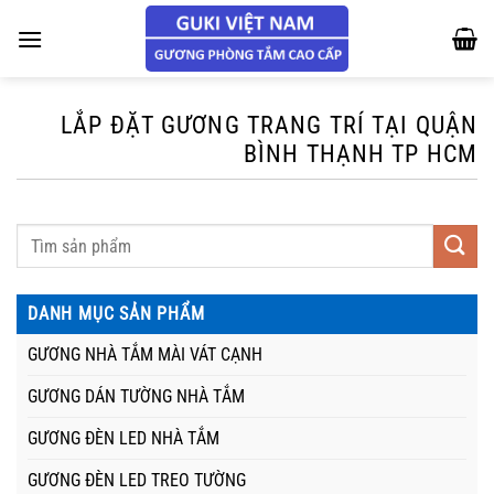
Chuyển
đến
nội
dung
LẮP ĐẶT GƯƠNG TRANG TRÍ TẠI QUẬN
BÌNH THẠNH TP HCM
DANH MỤC SẢN PHẨM
GƯƠNG NHÀ TẮM MÀI VÁT CẠNH
GƯƠNG DÁN TƯỜNG NHÀ TẮM
GƯƠNG ĐÈN LED NHÀ TẮM
GƯƠNG ĐÈN LED TREO TƯỜNG