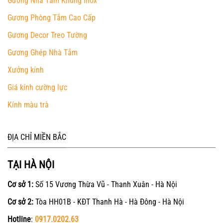
Gương Nhà Tắm Khung Inox
Gương Phòng Tắm Cao Cấp
Gương Decor Treo Tường
Gương Ghép Nhà Tắm
Xưởng kính
Giá kính cường lực
Kính màu trà
ĐỊA CHỈ MIỀN BẮC
TẠI HÀ NỘI
Cơ sở 1:
Số 15 Vương Thừa Vũ - Thanh Xuân - Hà Nội
Cơ sở 2:
Tòa HH01B - KĐT Thanh Hà - Hà Đông - Hà Nội
Hotline
:
0917.0202.63