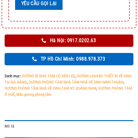
Hà Nội: 0917.0202.63
TP Hồ Chí Minh: 0988.978.373
Danh mục:
GƯƠNG BỈ NHÀ TẮM CÓ ĐÈN LED
,
GƯƠNG LAVABO THIẾT BỊ VỆ SINH
TẠI ĐÀ NẴNG
,
GƯƠNG PHÒNG TẮM NHÀ TẮM NHÀ VỆ SINH NINH THUẬN
,
GƯƠNG PHÒNG TẮM NHÀ VỆ SINH TAM KỲ QUẢNG NAM
,
GƯƠNG PHÒNG TẮM
Ở HUẾ
,
Mẫu gương phòng tắm
Mô tả