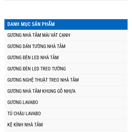
DANH MỤC SẢN PHẨM
GƯƠNG NHÀ TẮM MÀI VÁT CẠNH
GƯƠNG DÁN TƯỜNG NHÀ TẮM
GƯƠNG ĐÈN LED NHÀ TẮM
GƯƠNG ĐÈN LED TREO TƯỜNG
GƯƠNG NGHỆ THUẬT TREO NHÀ TẮM
GƯƠNG NHÀ TẮM KHUNG GỖ NHỰA
GƯƠNG LAVABO
TỦ CHẬU LAVABO
KỆ KÍNH NHÀ TẮM