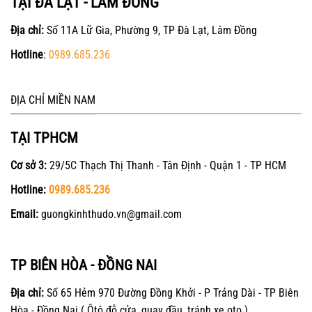
TẠI ĐÀ LẠT - LÂM ĐỒNG
Địa chỉ:
Số 11A Lữ Gia, Phường 9, TP Đà Lạt, Lâm Đồng
Hotline
:
0989.685.236
ĐỊA CHỈ MIỀN NAM
TẠI TPHCM
Cơ sở 3:
29/5C Thạch Thị Thanh - Tân Định - Quận 1 - TP HCM
Hotline:
0989.685.236
Email:
guongkinhthudo.vn@gmail.com
TP BIÊN HÒA - ĐỒNG NAI
Địa chỉ:
Số 65 Hẻm 970 Đường Đồng Khởi - P Trảng Dài - TP Biên
Hòa - Đồng Nai ( Ôtô đỗ cửa, quay đầu, tránh xe oto )