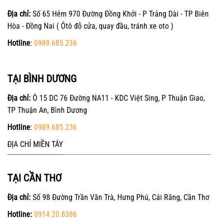
Địa chỉ:
Số 65 Hẻm 970 Đường Đồng Khởi - P Trảng Dài - TP Biên
Hòa - Đồng Nai ( Ôtô đỗ cửa, quay đầu, tránh xe oto )
Hotline
:
0989.685.236
TẠI BÌNH DƯƠNG
Địa chỉ:
Ô 15 DC 76 Đường NA11 - KDC Việt Sing, P Thuận Giao,
TP Thuận An, Bình Dương
Hotline
:
0989.685.236
ĐỊA CHỈ MIỀN TÂY
TẠI CẦN THƠ
Địa chỉ:
Số 98 Đường Trần Văn Trà, Hưng Phú, Cái Răng, Cần Thơ
Hotline:
0914.20.8386