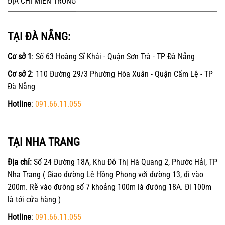
ĐỊA CHỈ MIỀN TRUNG
TẠI ĐÀ NẴNG:
Cơ sở 1
: Số 63 Hoàng Sĩ Khải - Quận Sơn Trà - TP Đà Nẵng
Cơ sở 2
: 110 Đường 29/3 Phường Hòa Xuân - Quận Cẩm Lệ - TP
Đà Nẵng
Hotline
:
091.66.11.055
TẠI NHA TRANG
Địa chỉ:
Số 24 Đường 18A, Khu Đô Thị Hà Quang 2, Phước Hải, TP
Nha Trang ( Giao đường Lê Hồng Phong với đường 13, đi vào
200m. Rẽ vào đường số 7 khoảng 100m là đường 18A. Đi 100m
là tới cửa hàng )
Hotline
:
091.66.11.055