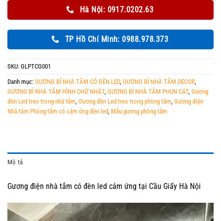
Hà Nội: 0917.0202.63
TP Hồ Chí Minh: 0988.978.373
SKU:
GLPTCG001
Danh mục:
GƯƠNG BỈ NHÀ TẮM CÓ ĐÈN LED
,
GƯƠNG BỈ NHÀ TẮM DECOR
,
GƯƠNG BỈ NHÀ TẮM HÌNH CHỮ NHẬT
,
GƯƠNG BỈ NHÀ TẮM PHUN CÁT
,
Gương
đèn Led treo trong nhà tắm
,
Gương đèn Led treo trong phòng tắm
,
Gương điện
Nhà tắm Phòng tắm có cảm ứng đèn led
,
Mẫu gương phòng tắm
Mô tả
Gương điện nhà tắm có đèn led cảm ứng tại Cầu Giấy Hà Nội