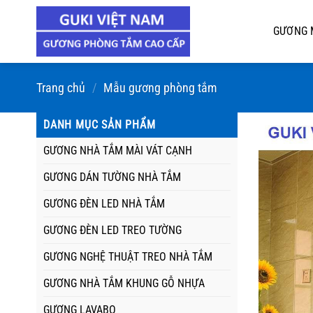
Chuyển
đến
GƯƠNG 
nội
dung
Trang chủ
/
Mẫu gương phòng tắm
DANH MỤC SẢN PHẨM
GƯƠNG NHÀ TẮM MÀI VÁT CẠNH
GƯƠNG DÁN TƯỜNG NHÀ TẮM
GƯƠNG ĐÈN LED NHÀ TẮM
GƯƠNG ĐÈN LED TREO TƯỜNG
GƯƠNG NGHỆ THUẬT TREO NHÀ TẮM
GƯƠNG NHÀ TẮM KHUNG GỖ NHỰA
GƯƠNG LAVABO