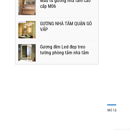
Mẫu tủ gương nhà tắm cao
cấp M06
GƯƠNG NHÀ TẮM QUẬN GÒ
VẤP
Gương đèn Led đẹp treo
tường phòng tắm nhà tắm
Mô tả