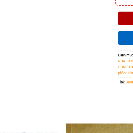
Danh mục
NHÀ TẮM 
ĐỒNG TH
phòng tắ
Thẻ:
Gưởn