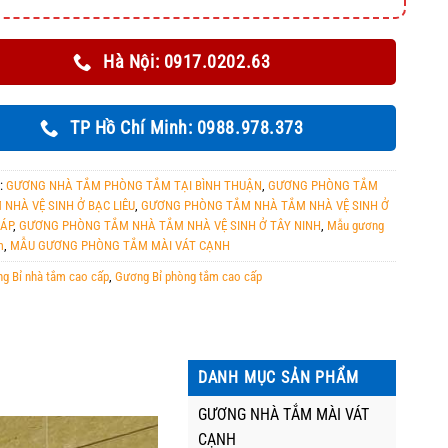
Hà Nội: 0917.0202.63
TP Hồ Chí Minh: 0988.978.373
:
GƯƠNG NHÀ TẮM PHÒNG TẮM TẠI BÌNH THUẬN
,
GƯƠNG PHÒNG TẮM
NHÀ VỆ SINH Ở BẠC LIÊU
,
GƯƠNG PHÒNG TẮM NHÀ TẮM NHÀ VỆ SINH Ở
ÁP
,
GƯƠNG PHÒNG TẮM NHÀ TẮM NHÀ VỆ SINH Ở TÂY NINH
,
Mẫu gương
m
,
MẪU GƯƠNG PHÒNG TẮM MÀI VÁT CẠNH
g Bỉ nhà tắm cao cấp
,
Gương Bỉ phòng tắm cao cấp
DANH MỤC SẢN PHẨM
GƯƠNG NHÀ TẮM MÀI VÁT
CẠNH