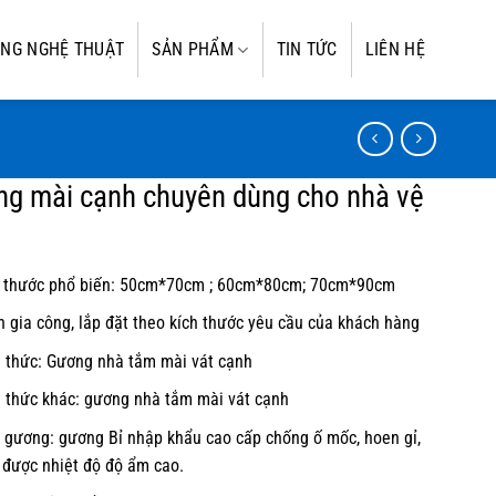
NG NGHỆ THUẬT
SẢN PHẨM
TIN TỨC
LIÊN HỆ
g mài cạnh chuyên dùng cho nhà vệ
 thước phổ biến: 50cm*70cm ; 60cm*80cm; 70cm*90cm
 gia công, lắp đặt theo kích thước yêu cầu của khách hàng
 thức: Gương nhà tắm mài vát cạnh
 thức khác: gương nhà tắm mài vát cạnh
 gương: gương Bỉ nhập khẩu cao cấp chống ố mốc, hoen gỉ,
 được nhiệt độ độ ẩm cao.