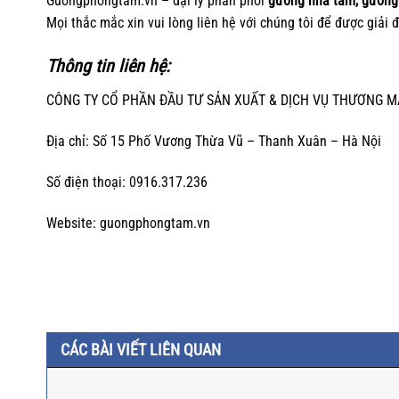
Guongphongtam.vn – đại lý phân phối
gương nhà tắm, gương
Mọi thắc mắc xin vui lòng liên hệ với chúng tôi để được giải 
Thông tin liên hệ:
CÔNG TY CỔ PHẦN ĐẦU TƯ SẢN XUẤT & DỊCH VỤ THƯƠNG M
Địa chỉ: Số 15 Phố Vương Thừa Vũ – Thanh Xuân – Hà Nội
Số điện thoại: 0916.317.236
Website: guongphongtam.vn
CÁC BÀI VIẾT LIÊN QUAN