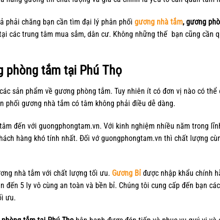
 phải chăng bạn cần tìm đại lý phân phối
gương nhà tắm
, gương phò
 tại các trung tâm mua sắm, dân cư. Không những thế bạn cũng cần 
g phòng tắm tại Phú Thọ
p các sản phẩm về gương phòng tắm. Tuy nhiên ít có đơn vị nào có thể
ân phối gương nhà tắm có tâm không phải điều dễ dàng.
tâm đến với guongphongtam.vn. Với kinh nghiệm nhiều năm trong lĩn
hách hàng khó tính nhất. Đối vớ guongphongtam.vn thì chất lượng cù
ơng nhà tắm với chất lượng tối ưu.
Gương Bỉ
được nhập khẩu chính h
ên đến 5 ly vô cùng an toàn và bền bỉ. Chúng tôi cung cấp đến bạn c
i ưu.