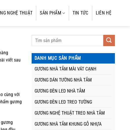
NG NGHỆ THUẬT
SẢN PHẨM
TIN TỨC
LIÊN HỆ
 hàng
DANH MỤC SẢN PHẨM
ài viết sau
GƯƠNG NHÀ TẮM MÀI VÁT CẠNH
GƯƠNG DÁN TƯỜNG NHÀ TẮM
GƯƠNG ĐÈN LED NHÀ TẮM
ao cùng với
n phẩm gương
GƯƠNG ĐÈN LED TREO TƯỜNG
GƯƠNG NGHỆ THUẬT TREO NHÀ TẮM
h gương
GƯƠNG NHÀ TẮM KHUNG GỖ NHỰA
hàng đầu.