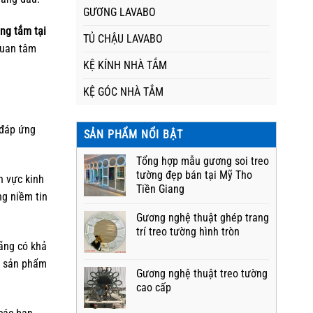
GƯƠNG LAVABO
ng tắm tại
TỦ CHẬU LAVABO
quan tâm
KỆ KÍNH NHÀ TẮM
KỆ GÓC NHÀ TẮM
 đáp ứng
SẢN PHẨM NỔI BẬT
Tổng hợp mẫu gương soi treo
tường đẹp bán tại Mỹ Tho
h vực kinh
Tiền Giang
ng niềm tin
Gương nghệ thuật ghép trang
trí treo tường hình tròn
ãng có khả
ác sản phẩm
Gương nghệ thuật treo tường
cao cấp