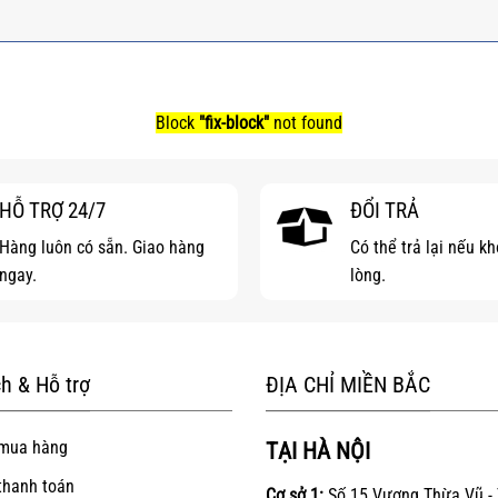
Block
"fix-block"
not found
HỖ TRỢ 24/7
ĐỔI TRẢ
Hàng luôn có sẵn. Giao hàng
Có thể trả lại nếu k
ngay.
lòng.
h & Hỗ trợ
ĐỊA CHỈ MIỀN BẮC
mua hàng
TẠI HÀ NỘI
thanh toán
Cơ sở 1:
Số 15 Vương Thừa Vũ -