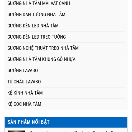
GƯƠNG NHÀ TẮM MÀI VÁT CẠNH
GƯƠNG DÁN TƯỜNG NHÀ TẮM
GƯƠNG ĐÈN LED NHÀ TẮM
GƯƠNG ĐÈN LED TREO TƯỜNG
GƯƠNG NGHỆ THUẬT TREO NHÀ TẮM
GƯƠNG NHÀ TẮM KHUNG GỖ NHỰA
GƯƠNG LAVABO
TỦ CHẬU LAVABO
KỆ KÍNH NHÀ TẮM
KỆ GÓC NHÀ TẮM
SẢN PHẨM NỔI BẬT