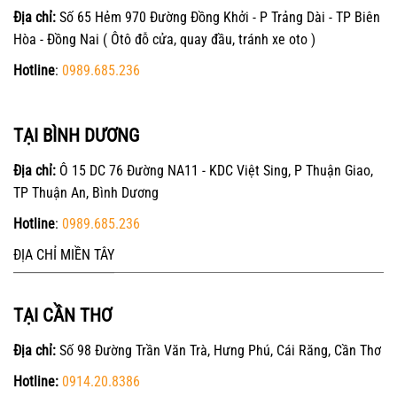
Địa chỉ:
Số 65 Hẻm 970 Đường Đồng Khởi - P Trảng Dài - TP Biên
Hòa - Đồng Nai ( Ôtô đỗ cửa, quay đầu, tránh xe oto )
Hotline
:
0989.685.236
TẠI BÌNH DƯƠNG
Địa chỉ:
Ô 15 DC 76 Đường NA11 - KDC Việt Sing, P Thuận Giao,
TP Thuận An, Bình Dương
Hotline
:
0989.685.236
ĐỊA CHỈ MIỀN TÂY
TẠI CẦN THƠ
Địa chỉ:
Số 98 Đường Trần Văn Trà, Hưng Phú, Cái Răng, Cần Thơ
Hotline:
0914.20.8386