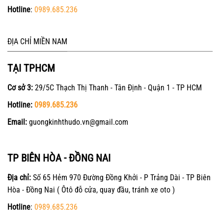
Hotline
:
0989.685.236
ĐỊA CHỈ MIỀN NAM
TẠI TPHCM
Cơ sở 3:
29/5C Thạch Thị Thanh - Tân Định - Quận 1 - TP HCM
Hotline:
0989.685.236
Email:
guongkinhthudo.vn@gmail.com
TP BIÊN HÒA - ĐỒNG NAI
Địa chỉ:
Số 65 Hẻm 970 Đường Đồng Khởi - P Trảng Dài - TP Biên
Hòa - Đồng Nai ( Ôtô đỗ cửa, quay đầu, tránh xe oto )
Hotline
:
0989.685.236