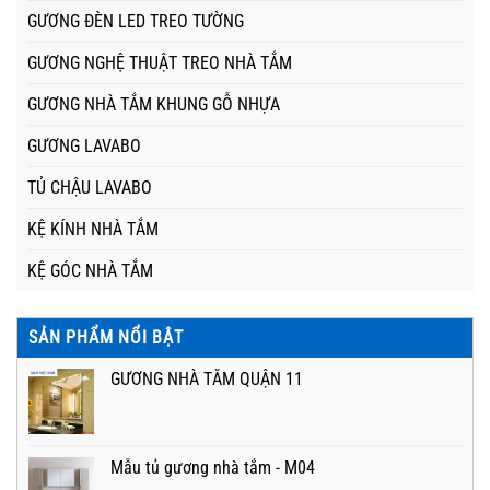
GƯƠNG ĐÈN LED TREO TƯỜNG
GƯƠNG NGHỆ THUẬT TREO NHÀ TẮM
GƯƠNG NHÀ TẮM KHUNG GỖ NHỰA
GƯƠNG LAVABO
TỦ CHẬU LAVABO
KỆ KÍNH NHÀ TẮM
KỆ GÓC NHÀ TẮM
SẢN PHẨM NỔI BẬT
GƯƠNG NHÀ TẮM QUẬN 11
Mẫu tủ gương nhà tắm - M04