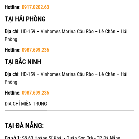
Hotline
:
0917.0202.63
TẠI HẢI PHÒNG
Địa chỉ
: HD-159 – Vinhomes Marina Cầu Rào – Lê Chân – Hải
Phòng
Hotline
:
0987.699.236
TẠI BẮC NINH
Địa chỉ
: HD-159 – Vinhomes Marina Cầu Rào – Lê Chân – Hải
Phòng
Hotline
:
0987.699.236
ĐỊA CHỈ MIỀN TRUNG
TẠI ĐÀ NẴNG:
Cơ sở 1
: Số 63 Hoàng Sĩ Khải - Quận Sơn Trà - TP Đà Nẵng