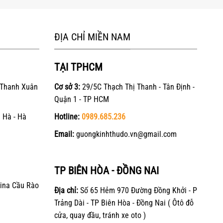
ĐỊA CHỈ MIỀN NAM
TẠI TPHCM
 Thanh Xuân
Cơ sở 3:
29/5C Thạch Thị Thanh - Tân Định -
Quận 1 - TP HCM
 Hà - Hà
Hotline:
0989.685.236
Email:
guongkinhthudo.vn@gmail.com
TP BIÊN HÒA - ĐỒNG NAI
ina Cầu Rào
Địa chỉ:
Số 65 Hẻm 970 Đường Đồng Khởi - P
Trảng Dài - TP Biên Hòa - Đồng Nai ( Ôtô đỗ
cửa, quay đầu, tránh xe oto )