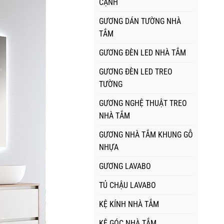
CẠNH
GƯƠNG DÁN TƯỜNG NHÀ
TẮM
GƯƠNG ĐÈN LED NHÀ TẮM
GƯƠNG ĐÈN LED TREO
TƯỜNG
GƯƠNG NGHỆ THUẬT TREO
NHÀ TẮM
GƯƠNG NHÀ TẮM KHUNG GỖ
NHỰA
GƯƠNG LAVABO
TỦ CHẬU LAVABO
KỆ KÍNH NHÀ TẮM
KỆ GÓC NHÀ TẮM