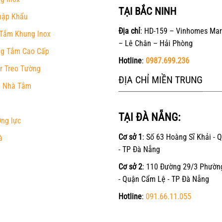
TẠI BẮC NINH
hập Khẩu
Địa chỉ
: HD-159 – Vinhomes Mar
Tắm Khung Inox
– Lê Chân – Hải Phòng
g Tắm Cao Cấp
Hotline
:
0987.699.236
r Treo Tường
ĐỊA CHỈ MIỀN TRUNG
 Nhà Tắm
TẠI ĐÀ NẴNG:
ờng lực
Cơ sở 1
: Số 63 Hoàng Sĩ Khải - 
à
- TP Đà Nẵng
Cơ sở 2
: 110 Đường 29/3 Phườn
- Quận Cẩm Lệ - TP Đà Nẵng
Hotline
:
091.66.11.055