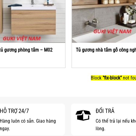
tủ gương phòng tắm – M02
Tủ gương nhà tắm gỗ công ng
Block
"fix-block"
not fo
HỖ TRỢ 24/7
ĐỔI TRẢ
Hàng luôn có sẵn. Giao hàng
Có thể trả lại nếu k
ngay.
lòng.