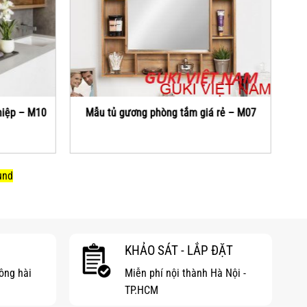
hiệp – M10
Mẫu tủ gương phòng tắm giá rẻ – M07
Tủ
und
KHẢO SÁT - LẮP ĐẶT
hông hài
Miễn phí nội thành Hà Nội -
TP.HCM