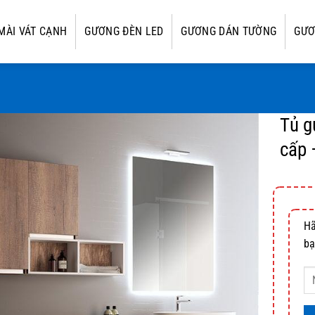
MÀI VÁT CẠNH
GƯƠNG ĐÈN LED
GƯƠNG DÁN TƯỜNG
GƯƠ
Tủ g
cấp 
Hã
bạ