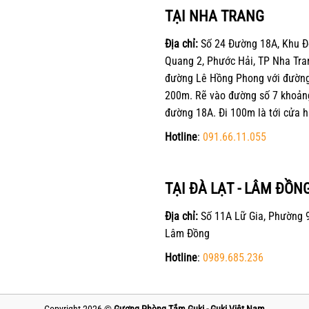
TẠI NHA TRANG
Địa chỉ:
Số 24 Đường 18A, Khu Đ
Quang 2, Phước Hải, TP Nha Tra
đường Lê Hồng Phong với đường 
200m. Rẽ vào đường số 7 khoản
đường 18A. Đi 100m là tới cửa h
Hotline
:
091.66.11.055
TẠI ĐÀ LẠT - LÂM ĐỒN
Địa chỉ:
Số 11A Lữ Gia, Phường 9
Lâm Đồng
Hotline
:
0989.685.236