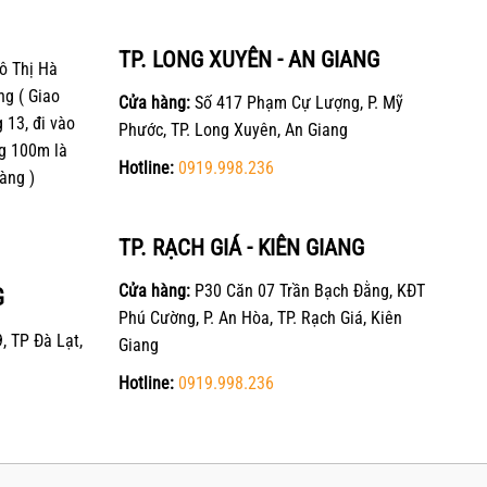
TP. LONG XUYÊN - AN GIANG
ô Thị Hà
ng ( Giao
Cửa hàng:
Số 417 Phạm Cự Lượng, P. Mỹ
13, đi vào
Phước, TP. Long Xuyên, An Giang
g 100m là
Hotline:
0919.998.236
àng )
TP. RẠCH GIÁ - KIÊN GIANG
Cửa hàng:
P30 Căn 07 Trần Bạch Đằng, KĐT
G
Phú Cường, P. An Hòa, TP. Rạch Giá, Kiên
, TP Đà Lạt,
Giang
Hotline:
0919.998.236