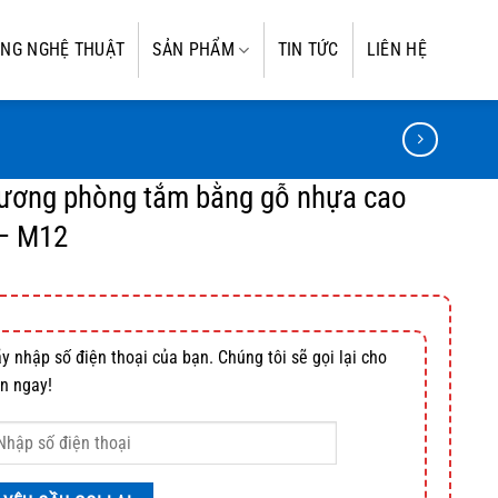
NG NGHỆ THUẬT
SẢN PHẨM
TIN TỨC
LIÊN HỆ
ương phòng tắm bằng gỗ nhựa cao
– M12
y nhập số điện thoại của bạn. Chúng tôi sẽ gọi lại cho
n ngay!