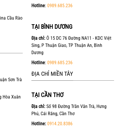
Hotline
:
0989.685.236
ina Cầu Rào
TẠI BÌNH DƯƠNG
Địa chỉ:
Ô 15 DC 76 Đường NA11 - KDC Việt
Sing, P Thuận Giao, TP Thuận An, Bình
Dương
Hotline
:
0989.685.236
ĐỊA CHỈ MIỀN TÂY
Quận Sơn Trà
TẠI CẦN THƠ
g Hòa Xuân
Địa chỉ:
Số 98 Đường Trần Văn Trà, Hưng
Phú, Cái Răng, Cần Thơ
Hotline:
0914.20.8386