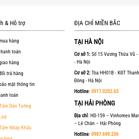
h & Hỗ trợ
ĐỊA CHỈ MIỀN BẮC
mua hàng
TẠI HÀ NỘI
thanh toán
Cơ sở 1:
Số 15 Vương Thừa Vũ -
- Hà Nội
giao hàng
Cơ sở 2:
Tòa HH01B - KĐT Thanh
đổi trả hàng
Đông - Hà Nội
bảo mật thông tin
Hotline
:
0917.0202.63
hanh toán
TẠI HẢI PHÒNG
Tắm Dán Tường
Địa chỉ
: HD-159 – Vinhomes Mar
Led
– Lê Chân – Hải Phòng
Tắm Nhập Khẩu
Hotline
:
0987.699.236
g Inox