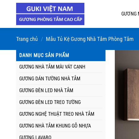
Chuyển
đến
GƯƠNG 
nội
dung
Trang chủ
/
Mẫu Tủ Kệ Gương Nhà Tắm Phòng Tắm
DANH MỤC SẢN PHẨM
GƯƠNG NHÀ TẮM MÀI VÁT CẠNH
GƯƠNG DÁN TƯỜNG NHÀ TẮM
GƯƠNG ĐÈN LED NHÀ TẮM
GƯƠNG ĐÈN LED TREO TƯỜNG
GƯƠNG NGHỆ THUẬT TREO NHÀ TẮM
GƯƠNG NHÀ TẮM KHUNG GỖ NHỰA
GƯƠNG LAVABO