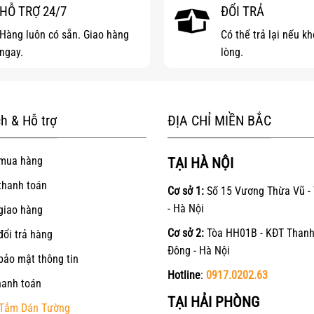
HỖ TRỢ 24/7
ĐỔI TRẢ
Hàng luôn có sẵn. Giao hàng
Có thể trả lại nếu k
ngay.
lòng.
h & Hỗ trợ
ĐỊA CHỈ MIỀN BẮC
mua hàng
TẠI HÀ NỘI
thanh toán
Cơ sở 1:
Số 15 Vương Thừa Vũ -
- Hà Nội
giao hàng
Cơ sở 2:
Tòa HH01B - KĐT Thanh
đổi trả hàng
Đông - Hà Nội
bảo mật thông tin
Hotline
:
0917.0202.63
hanh toán
TẠI HẢI PHÒNG
Tắm Dán Tường