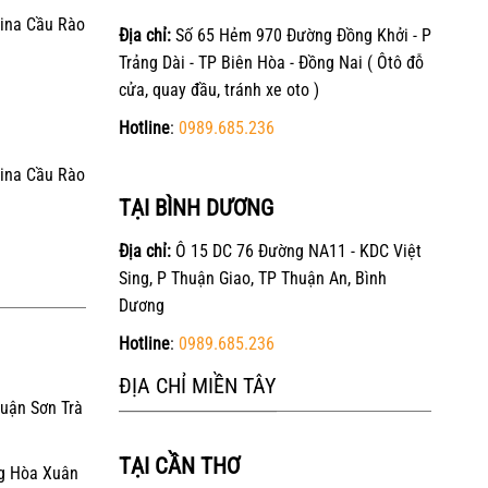
ina Cầu Rào
Địa chỉ:
Số 65 Hẻm 970 Đường Đồng Khởi - P
Trảng Dài - TP Biên Hòa - Đồng Nai ( Ôtô đỗ
cửa, quay đầu, tránh xe oto )
Hotline
:
0989.685.236
ina Cầu Rào
TẠI BÌNH DƯƠNG
Địa chỉ:
Ô 15 DC 76 Đường NA11 - KDC Việt
Sing, P Thuận Giao, TP Thuận An, Bình
Dương
Hotline
:
0989.685.236
ĐỊA CHỈ MIỀN TÂY
Quận Sơn Trà
TẠI CẦN THƠ
g Hòa Xuân