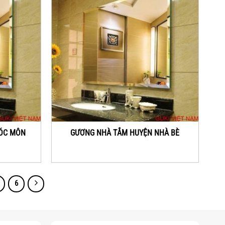
ÓC MÔN
GƯƠNG NHÀ TẮM HUYỆN NHÀ BÈ
6