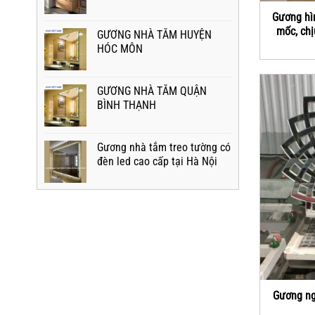
Gương hì
mốc, chị
GƯƠNG NHÀ TẮM HUYỆN
HÓC MÔN
GƯƠNG NHÀ TẮM QUẬN
BÌNH THẠNH
Gương nhà tắm treo tường có
đèn led cao cấp tại Hà Nội
Gương ng