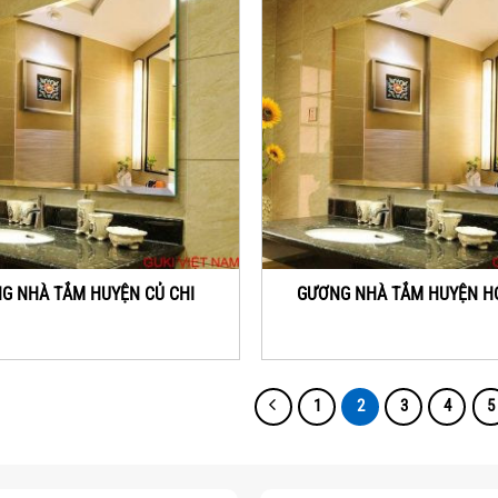
G NHÀ TẮM HUYỆN CỦ CHI
GƯƠNG NHÀ TẮM HUYỆN H
1
2
3
4
5