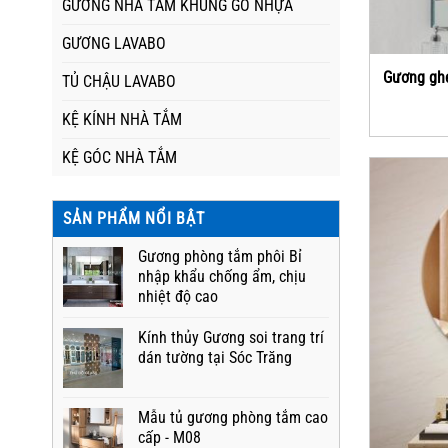
GƯƠNG NHÀ TẮM KHUNG GỖ NHỰA
GƯƠNG LAVABO
Gương ghé
TỦ CHẬU LAVABO
KỆ KÍNH NHÀ TẮM
KỆ GÓC NHÀ TẮM
SẢN PHẨM NỔI BẬT
Gương phòng tắm phôi Bỉ
nhập khẩu chống ẩm, chịu
nhiệt độ cao
Kính thủy Gương soi trang trí
dán tường tại Sóc Trăng
Mẫu tủ gương phòng tắm cao
cấp - M08