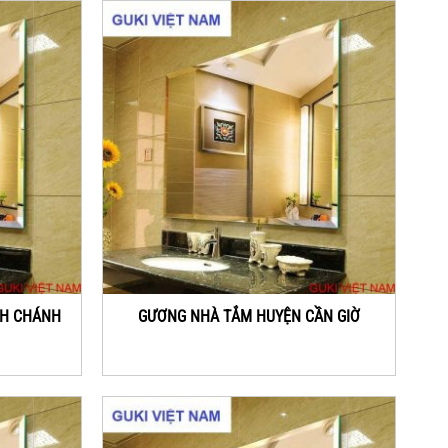
NH CHÁNH
GƯƠNG NHÀ TẮM HUYỆN CẦN GIỜ