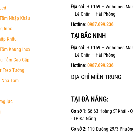
Địa chỉ
: HD-159 – Vinhomes Mar
Led
– Lê Chân – Hải Phòng
Tắm Nhập Khẩu
Hotline
:
0987.699.236
g Inox
TẠI BẮC NINH
hập Khẩu
Địa chỉ
: HD-159 – Vinhomes Mar
Tắm Khung Inox
– Lê Chân – Hải Phòng
g Tắm Cao Cấp
Hotline
:
0987.699.236
r Treo Tường
ĐỊA CHỈ MIỀN TRUNG
 Nhà Tắm
TẠI ĐÀ NẴNG:
ờng lực
Cơ sở 1
: Số 63 Hoàng Sĩ Khải - 
à
- TP Đà Nẵng
Cơ sở 2
: 110 Đường 29/3 Phườn