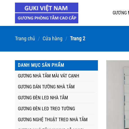
Chuyển
đến
GƯƠNG 
nội
dung
Trang chủ
/
Cửa hàng
/
Trang 2
DANH MỤC SẢN PHẨM
GƯƠNG NHÀ TẮM MÀI VÁT CẠNH
GƯƠNG DÁN TƯỜNG NHÀ TẮM
GƯƠNG ĐÈN LED NHÀ TẮM
GƯƠNG ĐÈN LED TREO TƯỜNG
GƯƠNG NGHỆ THUẬT TREO NHÀ TẮM