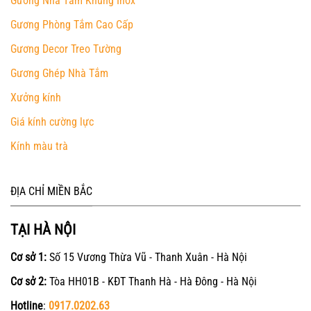
Gương Nhà Tắm Khung Inox
Gương Phòng Tắm Cao Cấp
Gương Decor Treo Tường
Gương Ghép Nhà Tắm
Xưởng kính
Giá kính cường lực
Kính màu trà
ĐỊA CHỈ MIỀN BẮC
TẠI HÀ NỘI
Cơ sở 1:
Số 15 Vương Thừa Vũ - Thanh Xuân - Hà Nội
Cơ sở 2:
Tòa HH01B - KĐT Thanh Hà - Hà Đông - Hà Nội
Hotline
:
0917.0202.63