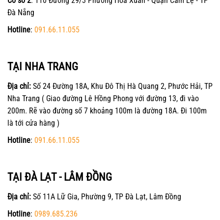
Cơ sở 2
: 110 Đường 29/3 Phường Hòa Xuân - Quận Cẩm Lệ - TP
Đà Nẵng
Hotline
:
091.66.11.055
TẠI NHA TRANG
Địa chỉ:
Số 24 Đường 18A, Khu Đô Thị Hà Quang 2, Phước Hải, TP
Nha Trang ( Giao đường Lê Hồng Phong với đường 13, đi vào
200m. Rẽ vào đường số 7 khoảng 100m là đường 18A. Đi 100m
là tới cửa hàng )
Hotline
:
091.66.11.055
TẠI ĐÀ LẠT - LÂM ĐỒNG
Địa chỉ:
Số 11A Lữ Gia, Phường 9, TP Đà Lạt, Lâm Đồng
Hotline
:
0989.685.236