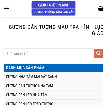
Chuyển
đến
nội
dung
GƯƠNG DÁN TƯỜNG MÀU TRÀ HÌNH LỤC
GIÁC
DANH MỤC SẢN PHẨM
GƯƠNG NHÀ TẮM MÀI VÁT CẠNH
GƯƠNG DÁN TƯỜNG NHÀ TẮM
GƯƠNG ĐÈN LED NHÀ TẮM
GƯƠNG ĐÈN LED TREO TƯỜNG