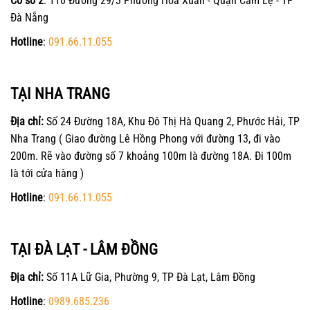
Cơ sở 2
: 110 Đường 29/3 Phường Hòa Xuân - Quận Cẩm Lệ - TP
Đà Nẵng
Hotline
:
091.66.11.055
TẠI NHA TRANG
Địa chỉ:
Số 24 Đường 18A, Khu Đô Thị Hà Quang 2, Phước Hải, TP
Nha Trang ( Giao đường Lê Hồng Phong với đường 13, đi vào
200m. Rẽ vào đường số 7 khoảng 100m là đường 18A. Đi 100m
là tới cửa hàng )
Hotline
:
091.66.11.055
TẠI ĐÀ LẠT - LÂM ĐỒNG
Địa chỉ:
Số 11A Lữ Gia, Phường 9, TP Đà Lạt, Lâm Đồng
Hotline
:
0989.685.236