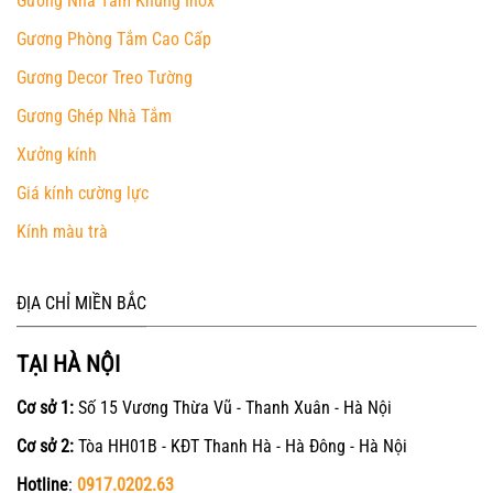
Gương Nhà Tắm Khung Inox
Gương Phòng Tắm Cao Cấp
Gương Decor Treo Tường
Gương Ghép Nhà Tắm
Xưởng kính
Giá kính cường lực
Kính màu trà
ĐỊA CHỈ MIỀN BẮC
TẠI HÀ NỘI
Cơ sở 1:
Số 15 Vương Thừa Vũ - Thanh Xuân - Hà Nội
Cơ sở 2:
Tòa HH01B - KĐT Thanh Hà - Hà Đông - Hà Nội
Hotline
:
0917.0202.63