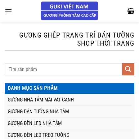
Chuyển
đến
nội
dung
GƯƠNG GHÉP TRANG TRÍ DÁN TƯỜNG
SHOP THỜI TRANG
DANH MỤC SẢN PHẨM
GƯƠNG NHÀ TẮM MÀI VÁT CẠNH
GƯƠNG DÁN TƯỜNG NHÀ TẮM
GƯƠNG ĐÈN LED NHÀ TẮM
GƯƠNG ĐÈN LED TREO TƯỜNG