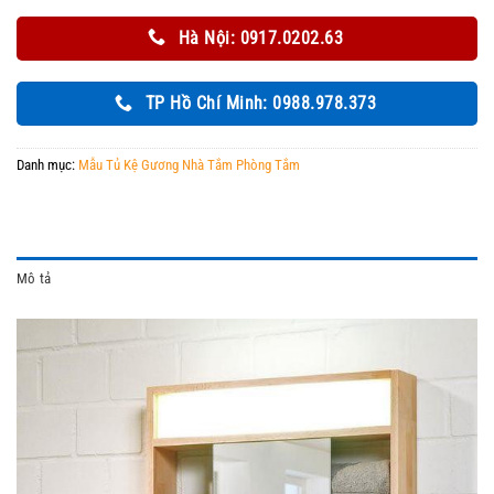
Hà Nội: 0917.0202.63
TP Hồ Chí Minh: 0988.978.373
Danh mục:
Mẫu Tủ Kệ Gương Nhà Tắm Phòng Tắm
Mô tả