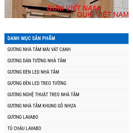
DANH MỤC SẢN PHẨM
GƯƠNG NHÀ TẮM MÀI VÁT CẠNH
GƯƠNG DÁN TƯỜNG NHÀ TẮM
GƯƠNG ĐÈN LED NHÀ TẮM
GƯƠNG ĐÈN LED TREO TƯỜNG
GƯƠNG NGHỆ THUẬT TREO NHÀ TẮM
GƯƠNG NHÀ TẮM KHUNG GỖ NHỰA
GƯƠNG LAVABO
TỦ CHẬU LAVABO