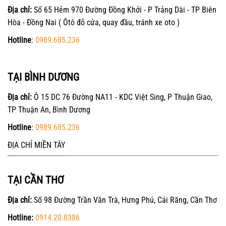
Địa chỉ:
Số 65 Hẻm 970 Đường Đồng Khởi - P Trảng Dài - TP Biên
Hòa - Đồng Nai ( Ôtô đỗ cửa, quay đầu, tránh xe oto )
Hotline
:
0989.685.236
TẠI BÌNH DƯƠNG
Địa chỉ:
Ô 15 DC 76 Đường NA11 - KDC Việt Sing, P Thuận Giao,
TP Thuận An, Bình Dương
Hotline
:
0989.685.236
ĐỊA CHỈ MIỀN TÂY
TẠI CẦN THƠ
Địa chỉ:
Số 98 Đường Trần Văn Trà, Hưng Phú, Cái Răng, Cần Thơ
Hotline:
0914.20.8386