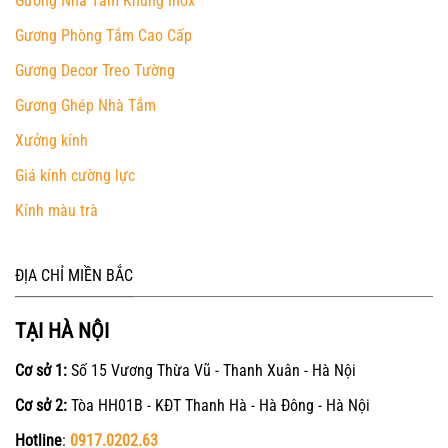
Gương Nhà Tắm Khung Inox
Gương Phòng Tắm Cao Cấp
Gương Decor Treo Tường
Gương Ghép Nhà Tắm
Xưởng kính
Giá kính cường lực
Kính màu trà
ĐỊA CHỈ MIỀN BẮC
TẠI HÀ NỘI
Cơ sở 1:
Số 15 Vương Thừa Vũ - Thanh Xuân - Hà Nội
Cơ sở 2:
Tòa HH01B - KĐT Thanh Hà - Hà Đông - Hà Nội
Hotline
:
0917.0202.63