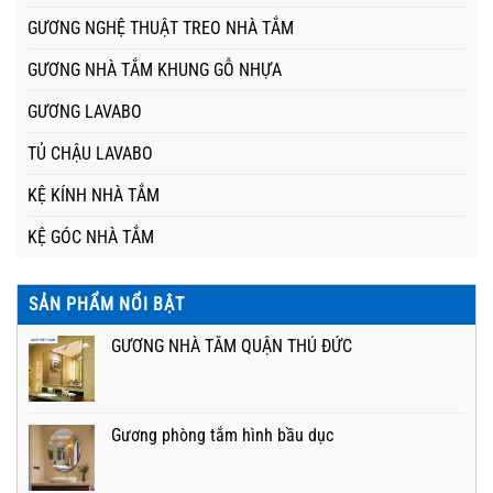
GƯƠNG NGHỆ THUẬT TREO NHÀ TẮM
GƯƠNG NHÀ TẮM KHUNG GỖ NHỰA
GƯƠNG LAVABO
TỦ CHẬU LAVABO
KỆ KÍNH NHÀ TẮM
KỆ GÓC NHÀ TẮM
SẢN PHẨM NỔI BẬT
GƯƠNG NHÀ TẮM QUẬN THỦ ĐỨC
Gương phòng tắm hình bầu dục