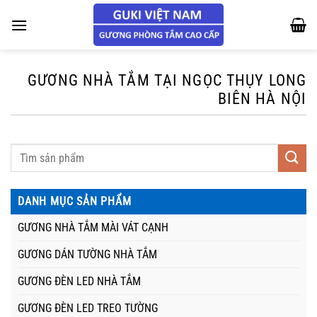
Chuyển
đến
nội
dung
GƯƠNG NHÀ TẮM TẠI NGỌC THỤY LONG
BIÊN HÀ NỘI
DANH MỤC SẢN PHẨM
GƯƠNG NHÀ TẮM MÀI VÁT CẠNH
GƯƠNG DÁN TƯỜNG NHÀ TẮM
GƯƠNG ĐÈN LED NHÀ TẮM
GƯƠNG ĐÈN LED TREO TƯỜNG