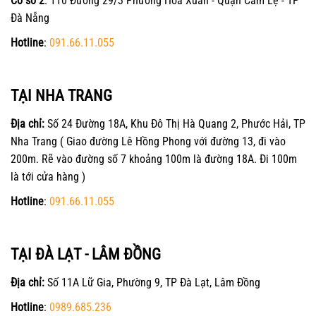
Cơ sở 2
: 110 Đường 29/3 Phường Hòa Xuân - Quận Cẩm Lệ - TP
Đà Nẵng
Hotline
:
091.66.11.055
TẠI NHA TRANG
Địa chỉ:
Số 24 Đường 18A, Khu Đô Thị Hà Quang 2, Phước Hải, TP
Nha Trang ( Giao đường Lê Hồng Phong với đường 13, đi vào
200m. Rẽ vào đường số 7 khoảng 100m là đường 18A. Đi 100m
là tới cửa hàng )
Hotline
:
091.66.11.055
TẠI ĐÀ LẠT - LÂM ĐỒNG
Địa chỉ:
Số 11A Lữ Gia, Phường 9, TP Đà Lạt, Lâm Đồng
Hotline
:
0989.685.236