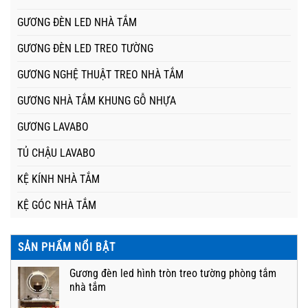
GƯƠNG ĐÈN LED NHÀ TẮM
GƯƠNG ĐÈN LED TREO TƯỜNG
GƯƠNG NGHỆ THUẬT TREO NHÀ TẮM
GƯƠNG NHÀ TẮM KHUNG GỖ NHỰA
GƯƠNG LAVABO
TỦ CHẬU LAVABO
KỆ KÍNH NHÀ TẮM
KỆ GÓC NHÀ TẮM
SẢN PHẨM NỔI BẬT
Gương đèn led hình tròn treo tường phòng tắm
nhà tắm