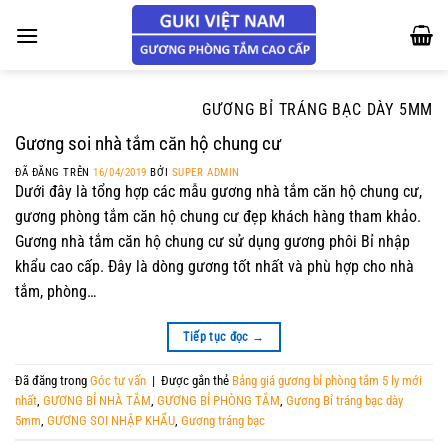
Chuyển
đến
nội
dung
GƯƠNG BỈ TRÁNG BẠC DÀY 5MM
Gương soi nhà tắm căn hộ chung cư
ĐÃ ĐĂNG TRÊN
16/04/2019
BỞI
SUPER ADMIN
Dưới đây là tổng hợp các mẫu gương nhà tắm căn hộ chung cư,
gương phòng tắm căn hộ chung cư đẹp khách hàng tham khảo.
Gương nhà tắm căn hộ chung cư sử dụng gương phôi Bỉ nhập
khẩu cao cấp. Đây là dòng gương tốt nhất và phù hợp cho nhà
tắm, phòng…
Tiếp tục đọc
→
Đã đăng trong
Góc tư vấn
|
Được gắn thẻ
Bảng giá gương bỉ phòng tắm 5 ly mới
nhất
,
GƯƠNG BỈ NHÀ TẮM
,
GƯƠNG BỈ PHÒNG TẮM
,
Gương Bỉ tráng bạc dày
5mm
,
GƯƠNG SOI NHẬP KHẨU
,
Gương tráng bạc