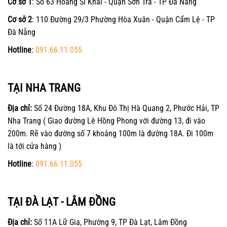
Cơ sở 1
: Số 63 Hoàng Sĩ Khải - Quận Sơn Trà - TP Đà Nẵng
Cơ sở 2
: 110 Đường 29/3 Phường Hòa Xuân - Quận Cẩm Lệ - TP
Đà Nẵng
Hotline
:
091.66.11.055
TẠI NHA TRANG
Địa chỉ:
Số 24 Đường 18A, Khu Đô Thị Hà Quang 2, Phước Hải, TP
Nha Trang ( Giao đường Lê Hồng Phong với đường 13, đi vào
200m. Rẽ vào đường số 7 khoảng 100m là đường 18A. Đi 100m
là tới cửa hàng )
Hotline
:
091.66.11.055
TẠI ĐÀ LẠT - LÂM ĐỒNG
Địa chỉ:
Số 11A Lữ Gia, Phường 9, TP Đà Lạt, Lâm Đồng