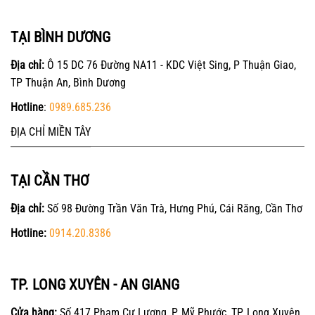
TẠI BÌNH DƯƠNG
Địa chỉ:
Ô 15 DC 76 Đường NA11 - KDC Việt Sing, P Thuận Giao,
TP Thuận An, Bình Dương
Hotline
:
0989.685.236
ĐỊA CHỈ MIỀN TÂY
TẠI CẦN THƠ
Địa chỉ:
Số 98 Đường Trần Văn Trà, Hưng Phú, Cái Răng, Cần Thơ
Hotline:
0914.20.8386
TP. LONG XUYÊN - AN GIANG
Cửa hàng:
Số 417 Phạm Cự Lượng, P. Mỹ Phước, TP. Long Xuyên,