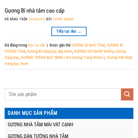
Gương Bỉ nhà tắm cao cấp
ĐÃ ĐĂNG TRÊN
16/04/2019
BỞI
SUPER ADMIN
Tiếp tục đọc
→
Đã đăng trong
Góc tư vấn
|
Được gắn thẻ
GƯƠNG BỈ NHÀ TẮM
,
GƯƠNG BỈ
PHÒNG TẮM
,
Gương Bỉ tráng bạc dày 5mm
,
GƯƠNG SOI NHẬP KHẨU
,
Gương
tráng bạc
,
GƯƠNG TRÁNG BẠC 5MM { Giá Gương Tráng Nhôm }
,
Gương Việt Nhật
tráng Bạc 5mm
DANH MỤC SẢN PHẨM
GƯƠNG NHÀ TẮM MÀI VÁT CẠNH
GƯƠNG DÁN TƯỜNG NHÀ TẮM