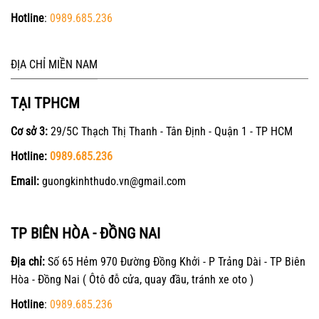
Hotline
:
0989.685.236
ĐỊA CHỈ MIỀN NAM
TẠI TPHCM
Cơ sở 3:
29/5C Thạch Thị Thanh - Tân Định - Quận 1 - TP HCM
Hotline:
0989.685.236
Email:
guongkinhthudo.vn@gmail.com
TP BIÊN HÒA - ĐỒNG NAI
Địa chỉ:
Số 65 Hẻm 970 Đường Đồng Khởi - P Trảng Dài - TP Biên
Hòa - Đồng Nai ( Ôtô đỗ cửa, quay đầu, tránh xe oto )
Hotline
:
0989.685.236