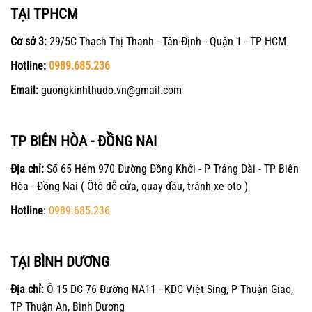
TẠI TPHCM
Cơ sở 3:
29/5C Thạch Thị Thanh - Tân Định - Quận 1 - TP HCM
Hotline:
0989.685.236
Email:
guongkinhthudo.vn@gmail.com
TP BIÊN HÒA - ĐỒNG NAI
Địa chỉ:
Số 65 Hẻm 970 Đường Đồng Khởi - P Trảng Dài - TP Biên
Hòa - Đồng Nai ( Ôtô đỗ cửa, quay đầu, tránh xe oto )
Hotline
:
0989.685.236
TẠI BÌNH DƯƠNG
Địa chỉ:
Ô 15 DC 76 Đường NA11 - KDC Việt Sing, P Thuận Giao,
TP Thuận An, Bình Dương