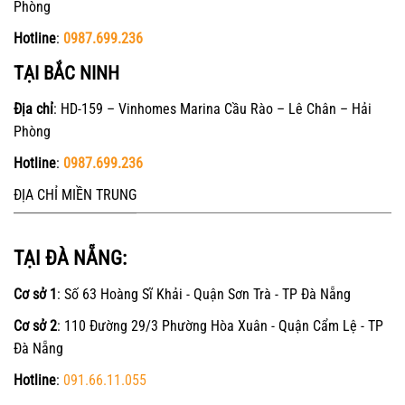
Phòng
Hotline
:
0987.699.236
TẠI BẮC NINH
Địa chỉ
: HD-159 – Vinhomes Marina Cầu Rào – Lê Chân – Hải
Phòng
Hotline
:
0987.699.236
ĐỊA CHỈ MIỀN TRUNG
TẠI ĐÀ NẴNG:
Cơ sở 1
: Số 63 Hoàng Sĩ Khải - Quận Sơn Trà - TP Đà Nẵng
Cơ sở 2
: 110 Đường 29/3 Phường Hòa Xuân - Quận Cẩm Lệ - TP
Đà Nẵng
Hotline
:
091.66.11.055