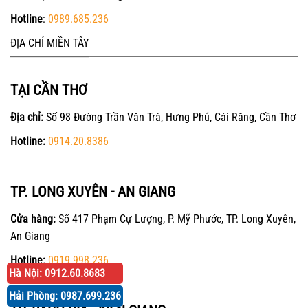
Hotline
:
0989.685.236
ĐỊA CHỈ MIỀN TÂY
TẠI CẦN THƠ
Địa chỉ:
Số 98 Đường Trần Văn Trà, Hưng Phú, Cái Răng, Cần Thơ
Hotline:
0914.20.8386
TP. LONG XUYÊN - AN GIANG
Cửa hàng:
Số 417 Phạm Cự Lượng, P. Mỹ Phước, TP. Long Xuyên,
An Giang
Hotline:
0919.998.236
Hà Nội: 0912.60.8683
Hải Phòng: 0987.699.236