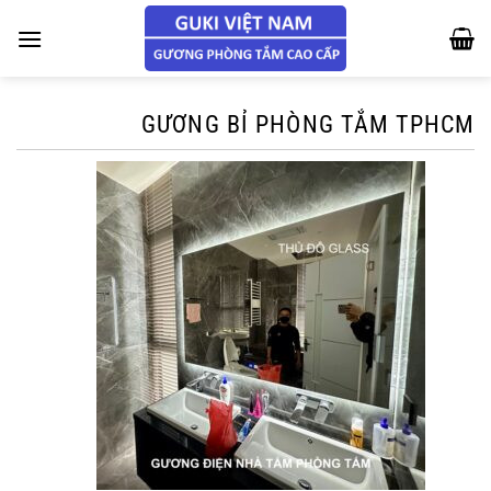
Chuyển
đến
nội
dung
GƯƠNG BỈ PHÒNG TẮM TPHCM