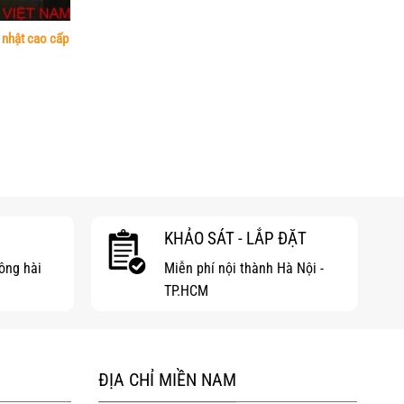
 nhật cao cấp
KHẢO SÁT - LẮP ĐẶT
hông hài
Miễn phí nội thành Hà Nội -
TP.HCM
ĐỊA CHỈ MIỀN NAM