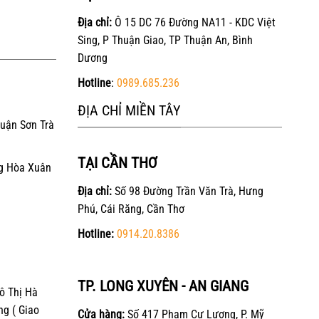
Địa chỉ:
Ô 15 DC 76 Đường NA11 - KDC Việt
Sing, P Thuận Giao, TP Thuận An, Bình
Dương
Hotline
:
0989.685.236
ĐỊA CHỈ MIỀN TÂY
Quận Sơn Trà
TẠI CẦN THƠ
g Hòa Xuân
Địa chỉ:
Số 98 Đường Trần Văn Trà, Hưng
Phú, Cái Răng, Cần Thơ
Hotline:
0914.20.8386
TP. LONG XUYÊN - AN GIANG
ô Thị Hà
ng ( Giao
Cửa hàng:
Số 417 Phạm Cự Lượng, P. Mỹ