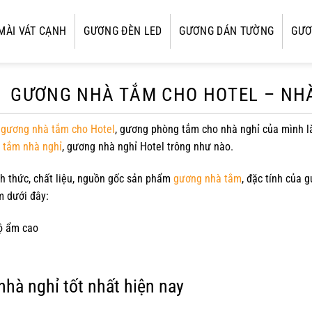
MÀI VÁT CẠNH
GƯƠNG ĐÈN LED
GƯƠNG DÁN TƯỜNG
GƯƠ
GƯƠNG NHÀ TẮM CHO HOTEL – NH
i
gương nhà tắm cho Hotel
, gương phòng tắm cho nhà nghỉ của mình l
 tắm nhà nghỉ
, gương nhà nghỉ Hotel trông như nào.
nh thức, chất liệu, nguồn gốc sản phẩm
gương nhà tắm
, đặc tính của 
m dưới đây:
độ ẩm cao
nhà nghỉ tốt nhất hiện nay