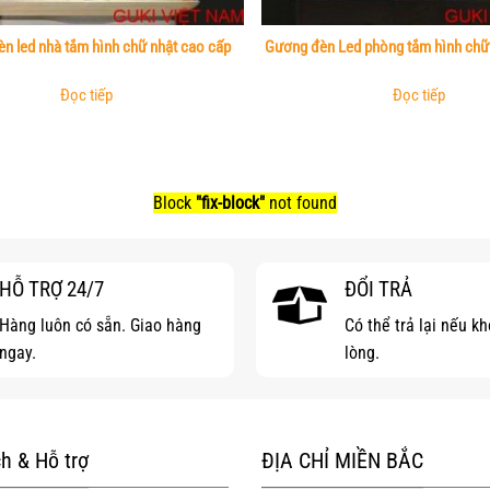
n led nhà tắm hình chữ nhật cao cấp
Gương đèn Led phòng tắm hình chữ
Đọc tiếp
Đọc tiếp
Block
"fix-block"
not found
HỖ TRỢ 24/7
ĐỔI TRẢ
Hàng luôn có sẵn. Giao hàng
Có thể trả lại nếu k
ngay.
lòng.
h & Hỗ trợ
ĐỊA CHỈ MIỀN BẮC