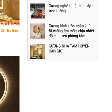
Gương nghệ thuật cao cấp
treo tường
Gương hình tròn nhập khẩu
đèn led treo
Bỉ chống ẩm mốc, chịu nhiệt
độ cao treo phòng tắm
GƯƠNG NHÀ TẮM HUYỆN
CẦN GIỜ