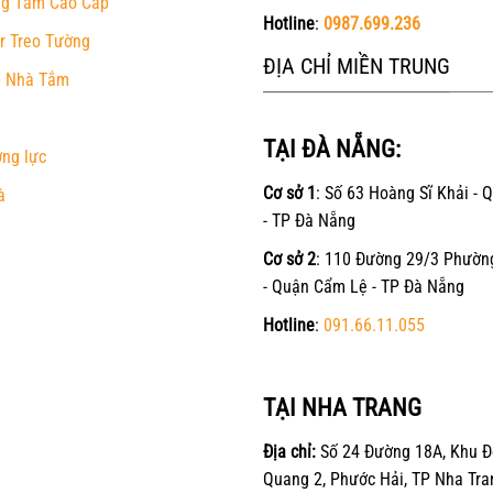
g Tắm Cao Cấp
Hotline
:
0987.699.236
r Treo Tường
ĐỊA CHỈ MIỀN TRUNG
 Nhà Tắm
TẠI ĐÀ NẴNG:
ờng lực
Cơ sở 1
: Số 63 Hoàng Sĩ Khải - 
à
- TP Đà Nẵng
Cơ sở 2
: 110 Đường 29/3 Phườn
- Quận Cẩm Lệ - TP Đà Nẵng
Hotline
:
091.66.11.055
TẠI NHA TRANG
Địa chỉ:
Số 24 Đường 18A, Khu Đ
Quang 2, Phước Hải, TP Nha Tra