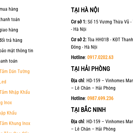
mua hàng
TẠI HÀ NỘI
thanh toán
Cơ sở 1:
Số 15 Vương Thừa Vũ -
- Hà Nội
giao hàng
Cơ sở 2:
Tòa HH01B - KĐT Thanh
đổi trả hàng
Đông - Hà Nội
bảo mật thông tin
Hotline
:
0917.0202.63
hanh toán
TẠI HẢI PHÒNG
Tắm Dán Tường
Địa chỉ
: HD-159 – Vinhomes Mar
Led
– Lê Chân – Hải Phòng
Tắm Nhập Khẩu
Hotline
:
0987.699.236
g Inox
TẠI BẮC NINH
hập Khẩu
Địa chỉ
: HD-159 – Vinhomes Mar
Tắm Khung Inox
– Lê Chân – Hải Phòng