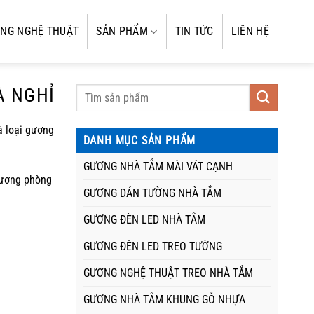
NG NGHỆ THUẬT
SẢN PHẨM
TIN TỨC
LIÊN HỆ
À NGHỈ
à loại gương
DANH MỤC SẢN PHẨM
GƯƠNG NHÀ TẮM MÀI VÁT CẠNH
gương phòng
GƯƠNG DÁN TƯỜNG NHÀ TẮM
GƯƠNG ĐÈN LED NHÀ TẮM
GƯƠNG ĐÈN LED TREO TƯỜNG
GƯƠNG NGHỆ THUẬT TREO NHÀ TẮM
GƯƠNG NHÀ TẮM KHUNG GỖ NHỰA