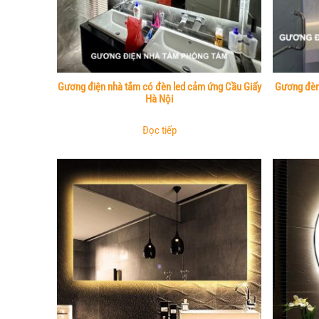
Gương điện nhà tắm có đèn led cảm ứng Cầu Giấy
Gương đèn 
Hà Nội
Đọc tiếp