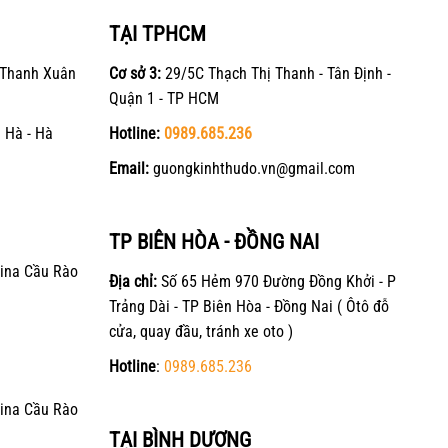
TẠI TPHCM
 Thanh Xuân
Cơ sở 3:
29/5C Thạch Thị Thanh - Tân Định -
Quận 1 - TP HCM
 Hà - Hà
Hotline:
0989.685.236
Email:
guongkinhthudo.vn@gmail.com
TP BIÊN HÒA - ĐỒNG NAI
ina Cầu Rào
Địa chỉ:
Số 65 Hẻm 970 Đường Đồng Khởi - P
Trảng Dài - TP Biên Hòa - Đồng Nai ( Ôtô đỗ
cửa, quay đầu, tránh xe oto )
Hotline
:
0989.685.236
ina Cầu Rào
TẠI BÌNH DƯƠNG