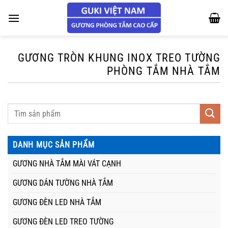
Chuyển
đến
nội
dung
GƯƠNG TRÒN KHUNG INOX TREO TƯỜNG
PHÒNG TẮM NHÀ TẮM
DANH MỤC SẢN PHẨM
GƯƠNG NHÀ TẮM MÀI VÁT CẠNH
GƯƠNG DÁN TƯỜNG NHÀ TẮM
GƯƠNG ĐÈN LED NHÀ TẮM
GƯƠNG ĐÈN LED TREO TƯỜNG