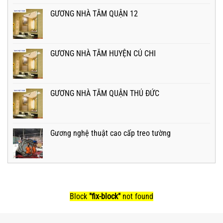
GƯƠNG NHÀ TẮM QUẬN 12
GƯƠNG NHÀ TẮM HUYỆN CỦ CHI
GƯƠNG NHÀ TẮM QUẬN THỦ ĐỨC
Gương nghệ thuật cao cấp treo tường
Block
"fix-block"
not found