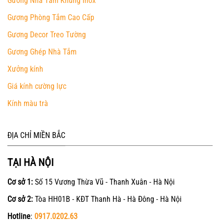
Gương Nhà Tắm Khung Inox
Gương Phòng Tắm Cao Cấp
Gương Decor Treo Tường
Gương Ghép Nhà Tắm
Xưởng kính
Giá kính cường lực
Kính màu trà
ĐỊA CHỈ MIỀN BẮC
TẠI HÀ NỘI
Cơ sở 1:
Số 15 Vương Thừa Vũ - Thanh Xuân - Hà Nội
Cơ sở 2:
Tòa HH01B - KĐT Thanh Hà - Hà Đông - Hà Nội
Hotline
:
0917.0202.63