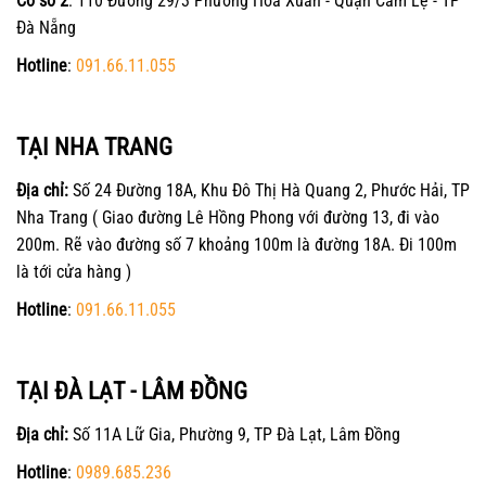
Cơ sở 2
: 110 Đường 29/3 Phường Hòa Xuân - Quận Cẩm Lệ - TP
Đà Nẵng
Hotline
:
091.66.11.055
TẠI NHA TRANG
Địa chỉ:
Số 24 Đường 18A, Khu Đô Thị Hà Quang 2, Phước Hải, TP
Nha Trang ( Giao đường Lê Hồng Phong với đường 13, đi vào
200m. Rẽ vào đường số 7 khoảng 100m là đường 18A. Đi 100m
là tới cửa hàng )
Hotline
:
091.66.11.055
TẠI ĐÀ LẠT - LÂM ĐỒNG
Địa chỉ:
Số 11A Lữ Gia, Phường 9, TP Đà Lạt, Lâm Đồng
Hotline
:
0989.685.236