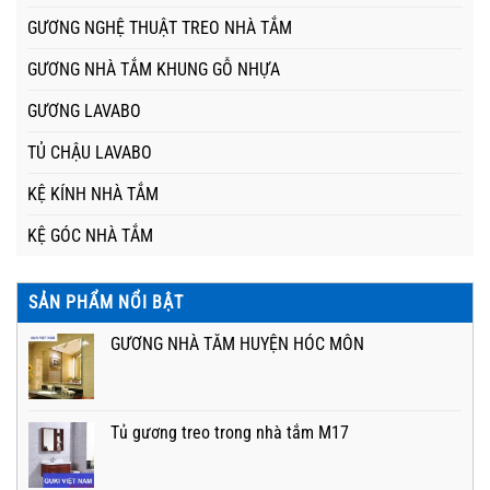
GƯƠNG NGHỆ THUẬT TREO NHÀ TẮM
GƯƠNG NHÀ TẮM KHUNG GỖ NHỰA
GƯƠNG LAVABO
TỦ CHẬU LAVABO
KỆ KÍNH NHÀ TẮM
KỆ GÓC NHÀ TẮM
SẢN PHẨM NỔI BẬT
GƯƠNG NHÀ TẮM HUYỆN HÓC MÔN
Tủ gương treo trong nhà tắm M17