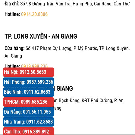
Địa chỉ:
Số 98 Đường Trần Văn Trà, Hưng Phú, Cái Răng, Cần Thơ
Hotline:
0914.20.8386
TP. LONG XUYÊN - AN GIANG
Cửa hàng:
Số 417 Phạm Cự Lượng, P. Mỹ Phước, TP. Long Xuyên,
An Giang
Hotline:
0919.998.236
Hà Nội: 0912.60.8683
Hải Phòng: 0987.699.236
TP. RẠCH GIÁ - KIÊN GIANG
Bắc Ninh: 0911.62.8683
Cửa hàng:
P30 Căn 07 Trần Bạch Đằng, KĐT Phú Cường, P. An
TPHCM: 0989.685.236
Hòa, TP. Rạch Giá, Kiên Giang
Đà Nẵng: 091.66.11.055
Hotline:
0919.998.236
Nha Trang: 0911.62.8683
Cần Thơ: 0916.389.892