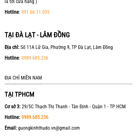
là tới cửa hàng )
Hotline
:
091.66.11.055
TẠI ĐÀ LẠT - LÂM ĐỒNG
Địa chỉ:
Số 11A Lữ Gia, Phường 9, TP Đà Lạt, Lâm Đồng
Hotline
:
0989.685.236
ĐỊA CHỈ MIỀN NAM
TẠI TPHCM
Cơ sở 3:
29/5C Thạch Thị Thanh - Tân Định - Quận 1 - TP HCM
Hotline:
0989.685.236
Email:
guongkinhthudo.vn@gmail.com