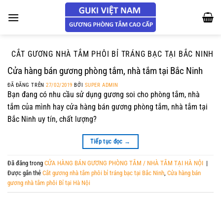
Chuyển
đến
nội
dung
CẮT GƯƠNG NHÀ TẮM PHÔI BỈ TRÁNG BẠC TẠI BẮC NINH
Cửa hàng bán gương phòng tắm, nhà tắm tại Bắc Ninh
ĐÃ ĐĂNG TRÊN
27/02/2019
BỞI
SUPER ADMIN
Bạn đang có nhu cầu sử dụng gương soi cho phòng tắm, nhà
tắm của mình hay cửa hàng bán gương phòng tắm, nhà tắm tại
Bắc Ninh uy tín, chất lượng?
Tiếp tục đọc
→
Đã đăng trong
CỬA HÀNG BÁN GƯƠNG PHÒNG TẮM / NHÀ TẮM TẠI HÀ NỘI
|
Được gắn thẻ
Cắt gương nhà tắm phôi bỉ tráng bạc tại Bắc Ninh
,
Cửa hàng bán
gương nhà tắm phôi Bỉ tại Hà Nội