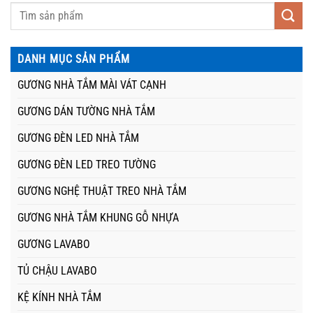
DANH MỤC SẢN PHẨM
GƯƠNG NHÀ TẮM MÀI VÁT CẠNH
GƯƠNG DÁN TƯỜNG NHÀ TẮM
GƯƠNG ĐÈN LED NHÀ TẮM
GƯƠNG ĐÈN LED TREO TƯỜNG
GƯƠNG NGHỆ THUẬT TREO NHÀ TẮM
GƯƠNG NHÀ TẮM KHUNG GỖ NHỰA
GƯƠNG LAVABO
TỦ CHẬU LAVABO
KỆ KÍNH NHÀ TẮM