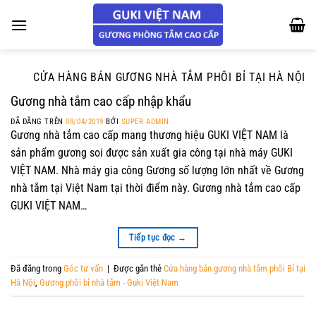
Chuyển
đến
nội
dung
CỬA HÀNG BÁN GƯƠNG NHÀ TẮM PHÔI BỈ TẠI HÀ NỘI
Gương nhà tắm cao cấp nhập khẩu
ĐÃ ĐĂNG TRÊN
08/04/2019
BỞI
SUPER ADMIN
Gương nhà tắm cao cấp mang thương hiệu GUKI VIỆT NAM là
sản phẩm gương soi được sản xuất gia công tại nhà máy GUKI
VIỆT NAM. Nhà máy gia công Gương số lượng lớn nhất về Gương
nhà tắm tại Việt Nam tại thời điểm này. Gương nhà tắm cao cấp
GUKI VIỆT NAM…
Tiếp tục đọc
→
Đã đăng trong
Góc tư vấn
|
Được gắn thẻ
Cửa hàng bán gương nhà tắm phôi Bỉ tại
Hà Nội
,
Gương phôi bỉ nhà tắm - Guki Việt Nam