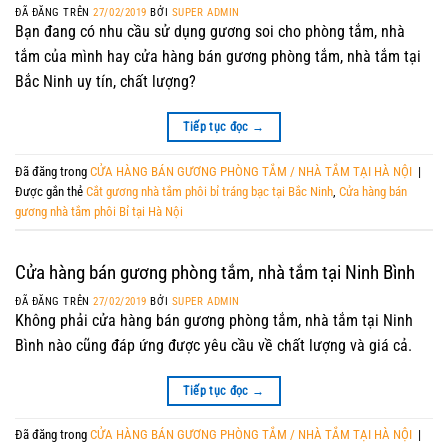
ĐÃ ĐĂNG TRÊN
27/02/2019
BỞI
SUPER ADMIN
Bạn đang có nhu cầu sử dụng gương soi cho phòng tắm, nhà
tắm của mình hay cửa hàng bán gương phòng tắm, nhà tắm tại
Bắc Ninh uy tín, chất lượng?
Tiếp tục đọc
→
Đã đăng trong
CỬA HÀNG BÁN GƯƠNG PHÒNG TẮM / NHÀ TẮM TẠI HÀ NỘI
|
Được gắn thẻ
Cắt gương nhà tắm phôi bỉ tráng bạc tại Bắc Ninh
,
Cửa hàng bán
gương nhà tắm phôi Bỉ tại Hà Nội
Cửa hàng bán gương phòng tắm, nhà tắm tại Ninh Bình
ĐÃ ĐĂNG TRÊN
27/02/2019
BỞI
SUPER ADMIN
Không phải cửa hàng bán gương phòng tắm, nhà tắm tại Ninh
Bình nào cũng đáp ứng được yêu cầu về chất lượng và giá cả.
Tiếp tục đọc
→
Đã đăng trong
CỬA HÀNG BÁN GƯƠNG PHÒNG TẮM / NHÀ TẮM TẠI HÀ NỘI
|