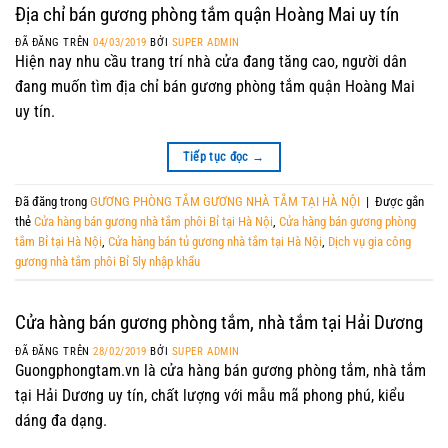
Địa chỉ bán gương phòng tắm quận Hoàng Mai uy tín
ĐÃ ĐĂNG TRÊN
04/03/2019
BỞI
SUPER ADMIN
Hiện nay nhu cầu trang trí nhà cửa đang tăng cao, người dân
đang muốn tìm địa chỉ bán gương phòng tắm quận Hoàng Mai
uy tín.
Tiếp tục đọc
→
Đã đăng trong
GƯƠNG PHÒNG TẮM GƯƠNG NHÀ TẮM TẠI HÀ NỘI
|
Được gắn
thẻ
Cửa hàng bán gương nhà tắm phôi Bỉ tại Hà Nội
,
Cửa hàng bán gương phòng
tắm Bỉ tại Hà Nội
,
Cửa hàng bán tủ gương nhà tắm tại Hà Nội
,
Dịch vụ gia công
gương nhà tắm phôi Bỉ 5ly nhập khẩu
Cửa hàng bán gương phòng tắm, nhà tắm tại Hải Dương
ĐÃ ĐĂNG TRÊN
28/02/2019
BỞI
SUPER ADMIN
Guongphongtam.vn là cửa hàng bán gương phòng tắm, nhà tắm
tại Hải Dương uy tín, chất lượng với mẫu mã phong phú, kiểu
dáng đa dạng.