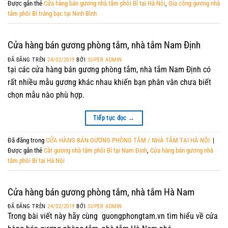
Được gắn thẻ
Cửa hàng bán gương nhà tắm phôi Bỉ tại Hà Nội
,
Gia công gương nhà
tắm phôi Bỉ tráng bạc tại Ninh Bình
Cửa hàng bán gương phòng tắm, nhà tắm Nam Định
ĐÃ ĐĂNG TRÊN
24/02/2019
BỞI
SUPER ADMIN
tại các cửa hàng bán gương phòng tắm, nhà tắm Nam Định có
rất nhiều mẫu gương khác nhau khiến bạn phân vân chưa biết
chọn mẫu nào phù hợp.
Tiếp tục đọc
→
Đã đăng trong
CỬA HÀNG BÁN GƯƠNG PHÒNG TẮM / NHÀ TẮM TẠI HÀ NỘI
|
Được gắn thẻ
Cắt gương nhà tắm phôi Bỉ tại Nam Định
,
Cửa hàng bán gương nhà
tắm phôi Bỉ tại Hà Nội
Cửa hàng bán gương phòng tắm, nhà tắm Hà Nam
ĐÃ ĐĂNG TRÊN
24/02/2019
BỞI
SUPER ADMIN
Trong bài viết này hãy cùng guongphongtam.vn tìm hiểu về cửa