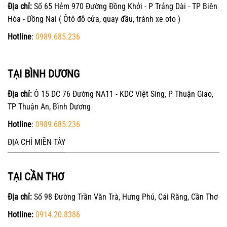
Địa chỉ:
Số 65 Hẻm 970 Đường Đồng Khởi - P Trảng Dài - TP Biên
Hòa - Đồng Nai ( Ôtô đỗ cửa, quay đầu, tránh xe oto )
Hotline
:
0989.685.236
TẠI BÌNH DƯƠNG
Địa chỉ:
Ô 15 DC 76 Đường NA11 - KDC Việt Sing, P Thuận Giao,
TP Thuận An, Bình Dương
Hotline
:
0989.685.236
ĐỊA CHỈ MIỀN TÂY
TẠI CẦN THƠ
Địa chỉ:
Số 98 Đường Trần Văn Trà, Hưng Phú, Cái Răng, Cần Thơ
Hotline:
0914.20.8386