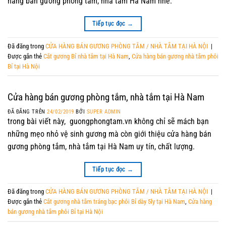
hàng bán gương phòng tắm, nhà tắm Hà Nam nhé.
Tiếp tục đọc
→
Đã đăng trong
CỬA HÀNG BÁN GƯƠNG PHÒNG TẮM / NHÀ TẮM TẠI HÀ NỘI
|
Được gắn thẻ
Cắt gương Bỉ nhà tắm tại Hà Nam
,
Cửa hàng bán gương nhà tắm phôi
Bỉ tại Hà Nội
Cửa hàng bán gương phòng tắm, nhà tắm tại Hà Nam
ĐÃ ĐĂNG TRÊN
24/02/2019
BỞI
SUPER ADMIN
trong bài viết này, guongphongtam.vn không chỉ sẽ mách bạn
những mẹo nhỏ vệ sinh gương mà còn giới thiệu cửa hàng bán
gương phòng tắm, nhà tắm tại Hà Nam uy tín, chất lượng.
Tiếp tục đọc
→
Đã đăng trong
CỬA HÀNG BÁN GƯƠNG PHÒNG TẮM / NHÀ TẮM TẠI HÀ NỘI
|
Được gắn thẻ
Cắt gương nhà tắm tráng bạc phôi Bỉ dày 5ly tại Hà Nam
,
Cửa hàng
bán gương nhà tắm phôi Bỉ tại Hà Nội