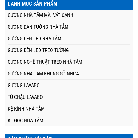
DANH MỤC SẢN PHẨM
GƯƠNG NHÀ TẮM MÀI VÁT CẠNH
GƯƠNG DÁN TƯỜNG NHÀ TẮM
GƯƠNG ĐÈN LED NHÀ TẮM
GƯƠNG ĐÈN LED TREO TƯỜNG
GƯƠNG NGHỆ THUẬT TREO NHÀ TẮM
GƯƠNG NHÀ TẮM KHUNG GỖ NHỰA
GƯƠNG LAVABO
TỦ CHẬU LAVABO
KỆ KÍNH NHÀ TẮM
KỆ GÓC NHÀ TẮM