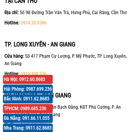
TẠI CẦN THƠ
Địa chỉ:
Số 98 Đường Trần Văn Trà, Hưng Phú, Cái Răng, Cần Thơ
Hotline:
0914.20.8386
TP. LONG XUYÊN - AN GIANG
Cửa hàng:
Số 417 Phạm Cự Lượng, P. Mỹ Phước, TP. Long Xuyên,
An Giang
Hotline:
0919.998.236
Hà Nội: 0912.60.8683
Hải Phòng: 0987.699.236
TP. RẠCH GIÁ - KIÊN GIANG
Bắc Ninh: 0911.62.8683
Cửa hàng:
P30 Căn 07 Trần Bạch Đằng, KĐT Phú Cường, P. An
TPHCM: 0989.685.236
Hòa, TP. Rạch Giá, Kiên Giang
Đà Nẵng: 091.66.11.055
Hotline:
0919.998.236
Nha Trang: 0911.62.8683