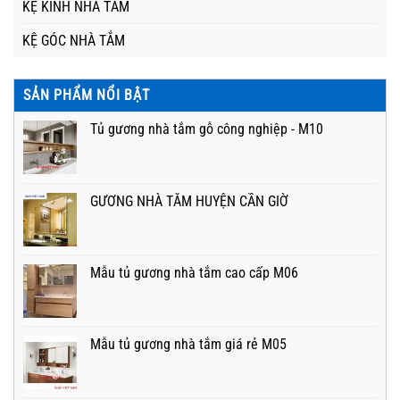
KỆ KÍNH NHÀ TẮM
KỆ GÓC NHÀ TẮM
SẢN PHẨM NỔI BẬT
Tủ gương nhà tắm gỗ công nghiệp - M10
GƯƠNG NHÀ TẮM HUYỆN CẦN GIỜ
Mẫu tủ gương nhà tắm cao cấp M06
Mẫu tủ gương nhà tắm giá rẻ M05