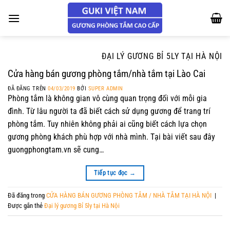
Chuyển
đến
nội
dung
ĐẠI LÝ GƯƠNG BỈ 5LY TẠI HÀ NỘI
Cửa hàng bán gương phòng tắm/nhà tắm tại Lào Cai
ĐÃ ĐĂNG TRÊN
04/03/2019
BỞI
SUPER ADMIN
Phòng tắm là không gian vô cùng quan trọng đối với mỗi gia
đình. Từ lâu người ta đã biết cách sử dụng gương để trang trí
phòng tắm. Tuy nhiên không phải ai cũng biết cách lựa chọn
gương phòng khách phù hợp với nhà mình. Tại bài viết sau đây
guongphongtam.vn sẽ cung…
Tiếp tục đọc
→
Đã đăng trong
CỬA HÀNG BÁN GƯƠNG PHÒNG TẮM / NHÀ TẮM TẠI HÀ NỘI
|
Được gắn thẻ
Đại lý gương Bỉ 5ly tại Hà Nội