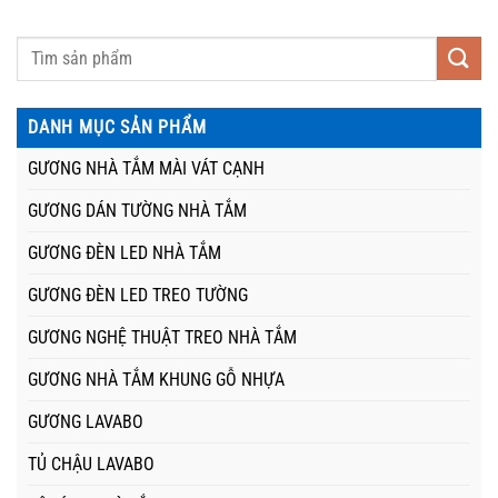
DANH MỤC SẢN PHẨM
GƯƠNG NHÀ TẮM MÀI VÁT CẠNH
GƯƠNG DÁN TƯỜNG NHÀ TẮM
GƯƠNG ĐÈN LED NHÀ TẮM
GƯƠNG ĐÈN LED TREO TƯỜNG
GƯƠNG NGHỆ THUẬT TREO NHÀ TẮM
GƯƠNG NHÀ TẮM KHUNG GỖ NHỰA
GƯƠNG LAVABO
TỦ CHẬU LAVABO