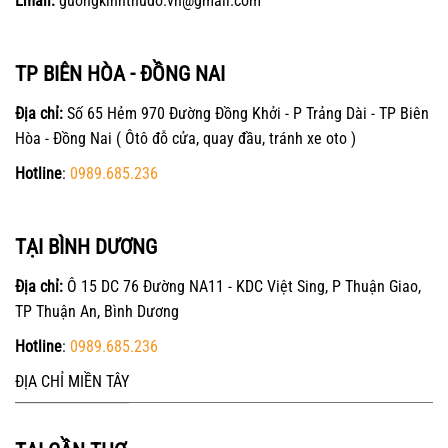
Email:
guongkinhthudo.vn@gmail.com
TP BIÊN HÒA - ĐỒNG NAI
Địa chỉ:
Số 65 Hẻm 970 Đường Đồng Khởi - P Trảng Dài - TP Biên
Hòa - Đồng Nai ( Ôtô đỗ cửa, quay đầu, tránh xe oto )
Hotline
:
0989.685.236
TẠI BÌNH DƯƠNG
Địa chỉ:
Ô 15 DC 76 Đường NA11 - KDC Việt Sing, P Thuận Giao,
TP Thuận An, Bình Dương
Hotline
:
0989.685.236
ĐỊA CHỈ MIỀN TÂY