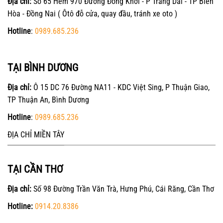
Địa chỉ:
Số 65 Hẻm 970 Đường Đồng Khởi - P Trảng Dài - TP Biên
Hòa - Đồng Nai ( Ôtô đỗ cửa, quay đầu, tránh xe oto )
Hotline
:
0989.685.236
TẠI BÌNH DƯƠNG
Địa chỉ:
Ô 15 DC 76 Đường NA11 - KDC Việt Sing, P Thuận Giao,
TP Thuận An, Bình Dương
Hotline
:
0989.685.236
ĐỊA CHỈ MIỀN TÂY
TẠI CẦN THƠ
Địa chỉ:
Số 98 Đường Trần Văn Trà, Hưng Phú, Cái Răng, Cần Thơ
Hotline:
0914.20.8386