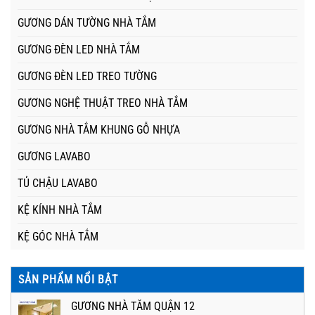
GƯƠNG DÁN TƯỜNG NHÀ TẮM
GƯƠNG ĐÈN LED NHÀ TẮM
GƯƠNG ĐÈN LED TREO TƯỜNG
GƯƠNG NGHỆ THUẬT TREO NHÀ TẮM
GƯƠNG NHÀ TẮM KHUNG GỖ NHỰA
GƯƠNG LAVABO
TỦ CHẬU LAVABO
KỆ KÍNH NHÀ TẮM
KỆ GÓC NHÀ TẮM
SẢN PHẨM NỔI BẬT
GƯƠNG NHÀ TẮM QUẬN 12