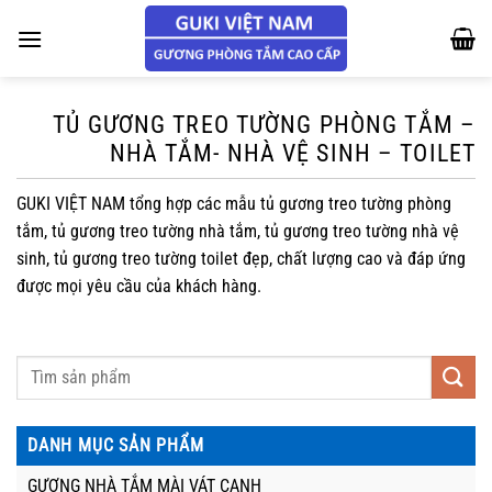
Chuyển
đến
nội
dung
TỦ GƯƠNG TREO TƯỜNG PHÒNG TẮM –
NHÀ TẮM- NHÀ VỆ SINH – TOILET
GUKI VIỆT NAM tổng hợp các mẫu tủ gương treo tường phòng
tắm, tủ gương treo tường nhà tắm, tủ gương treo tường nhà vệ
sinh, tủ gương treo tường toilet đẹp, chất lượng cao và đáp ứng
được mọi yêu cầu của khách hàng.
DANH MỤC SẢN PHẨM
GƯƠNG NHÀ TẮM MÀI VÁT CẠNH